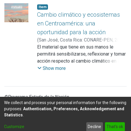
Item
Cambio climático y ecosistemas
en Centroamérica: una
oportunidad para la acción
(
San José, Costa Rica: CONARE-PEN
,
2012
)
Carazo, Eva
El material que tiene en sus manos le
;
Figueroa, Adriana
;
Pentzke,
Carlos
permitirá sensibilizarse, reflexionar y tomar
acción respecto al cambio climático en la
región
Show more
centroamericana. Su objetivo es evidenciar
las relaciones que existen entre el cambio
climático, los servicios que prestan los
ecosistemas y su vinculación con las
©Programa Estado de la Nación
We collect and process your personal information for the following
personas, para motivar acciones locales y
purposes:
Authentication, Preferences, Acknowledgement and
nacionales de mitigación de los efectos
Statistics
.
negativos
DSpace software
y de adaptación, por parte de diversos
copyright © 2002-2026
LYRASIS
Customize
Decline
That's ok