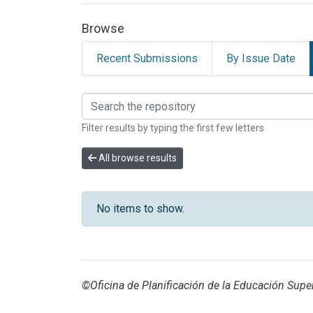
Browse
Recent Submissions
By Issue Date
Browsing EVALUACION
Filter results by typing the first few letters
All browse results
No items to show.
©Oficina de Planificación de la Educación Super