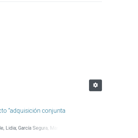
amuz, Heidy"
to “adquisición conjunta
, Lidia
;
García Segura, Margarita
;