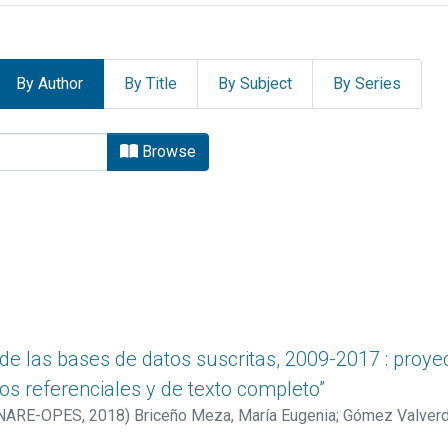
By Author
By Title
By Subject
By Series
PES by Author "Aguirre Guad
Browse
de las bases de datos suscritas, 2009-2017 : proyec
os referenciales y de texto completo”
CONARE-OPES
,
2018
)
Briceño Meza, María Eugenia
;
Gómez Valverde
Heidy
;
Vásquez Carvajal, Ivette
;
Sánchez Espinoza, Sharlín