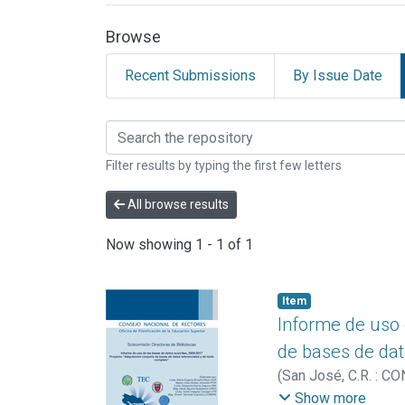
Browse
Recent Submissions
By Issue Date
Browsing INFORMES O
Filter results by typing the first few letters
All browse results
Now showing
1 - 1 of 1
Item
Informe de uso 
de bases de dat
(
San José, C.R. : 
Aguirre Guadamuz, 
Show more