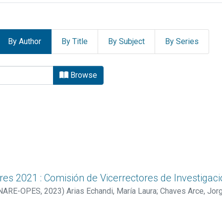
By Author
By Title
By Subject
By Series
ES by Author "Arias Echandi,
Browse
res 2021 : Comisión de Vicerrectores de Investigac
CONARE-OPES
,
2023
)
Arias Echandi, María Laura
;
Chaves Arce, Jor
tado Cam, Luis Guillermo
;
Sánchez Espinoza, Sharlín
;
Araya Hida
a). Comisión de Vicerrectores de Investigación