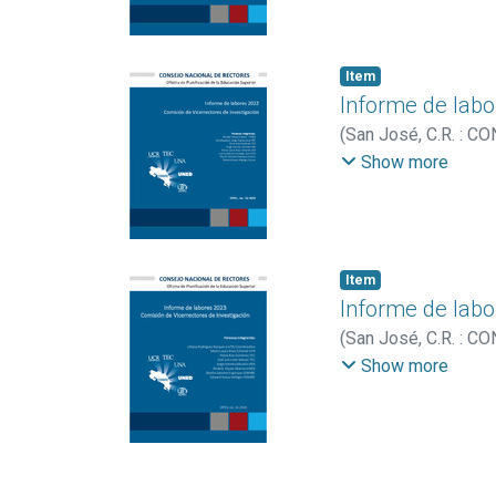
Item
Informe de labo
(
San José, C.R. : 
Investigación
;
Víque
Show more
María Laura
;
Hurtado
Item
Informe de labo
(
San José, C.R. : 
León Salazar, José 
Show more
Edward