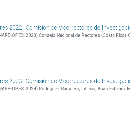
res 2022 : Comisión de Vicerrectores de Investigac
CONARE-OPES
,
2023
)
Consejo Nacional de Rectores (Costa Rica). 
z Abarca, Rosibel
;
Chaves Arce, Jorge
;
Roa Gutiérrez, Floria
;
Herr
 Cam, Luis Guillermo
;
Sánchez Espinoza, Sharlín
;
Araya Hidalgo,
res 2023 : Comisión de Vicerrectores de Investigac
CONARE-OPES
,
2024
)
Rodríguez Barquero, Lilliana
;
Arias Echandi, M
Luis
;
Herrera Murillo, Jorge
;
Víquez Abarca, Rosibel
;
Sánchez Esp