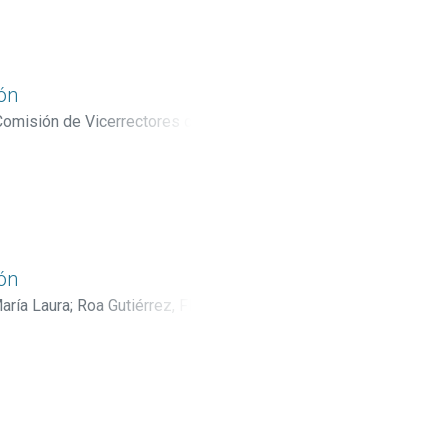
ión
Comisión de Vicerrectores de
era Murillo, Jorge
;
Arias Echandi,
 Edward
ión
aría Laura
;
Roa Gutiérrez, Floria
;
inoza, Sharlín
;
Araya Hidalgo,