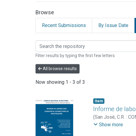
Browse
Recent Submissions
By Issue Date
Browsing INFORMES OP
Filter results by typing the first few letters
All browse results
Now showing
1 - 3 of 3
Item
Informe de labo
(
San José, C.R. : 
Abarca, Rosibel
;
Hur
Show more
Rectores (Costa Ric