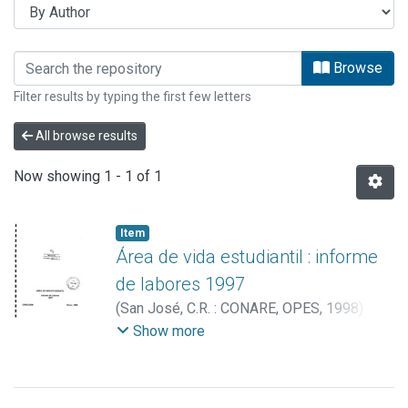
Browsing INFORMES OPES by Author "B
Browse
Filter results by typing the first few letters
All browse results
Now showing
1 - 1 of 1
Item
Área de vida estudiantil : informe
de labores 1997
(
San José, C.R. : CONARE, OPES
,
1998
)
Lobo Solera, Nidia María
;
Brenes Varela,
Show more
Ligia
;
Hidalgo Murillo, Ana Teresa
;
Salom
Echeverría, Alberto Luis
;
Arguedas Ramírez,
Guillermo
;
Delgado Chaves, Alba Nidia