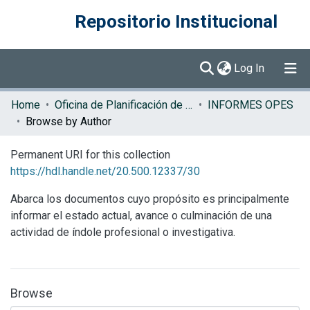
Repositorio Institucional
(current)
Log In
Communities & Collections
Home
Oficina de Planificación de la Educación Superior (OPES)
INFORMES OPES
Browse by Author
Browse DSpace
Permanent URI for this collection
https://hdl.handle.net/20.500.12337/30
Abarca los documentos cuyo propósito es principalmente
informar el estado actual, avance o culminación de una
actividad de índole profesional o investigativa.
Browse