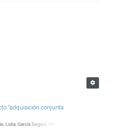
 María Eugenia"
to “adquisición conjunta
, Lidia
;
García Segura, Margarita
;