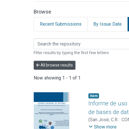
Browse
Recent Submissions
By Issue Date
Browsing INFORMES OP
Filter results by typing the first few letters
All browse results
Now showing
1 - 1 of 1
Item
Informe de uso 
de bases de dat
(
San José, C.R. : 
Aguirre Guadamuz, 
Show more