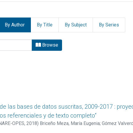
By Author
By Title
By Subject
By Series
ES by Author "Briceño Meza,
Browse
de las bases de datos suscritas, 2009-2017 : proyec
os referenciales y de texto completo”
CONARE-OPES
,
2018
)
Briceño Meza, María Eugenia
;
Gómez Valverde
Heidy
;
Vásquez Carvajal, Ivette
;
Sánchez Espinoza, Sharlín