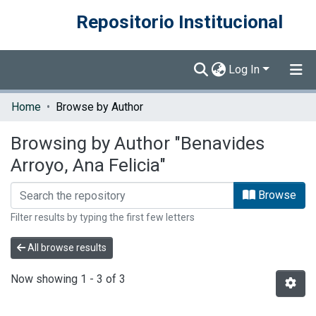
Repositorio Institucional
Log In
Communities & Collections
Home
Browse by Author
Browse DSpace
Browsing by Author "Benavides
Arroyo, Ana Felicia"
Browse
Filter results by typing the first few letters
All browse results
Now showing
1 - 3 of 3