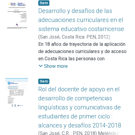
Item
Desarrollo y desafíos de las
adecuaciones curriculares en el
sistema educativo costarricense
(
San José, Costa Rica: PEN
,
2012
)
Meléndez Rodríguez, Lady
En 18 años de trayectoria de la aplicación
;
Aragón Durán,
Melania
de adecuaciones curriculares y de acceso
;
Benavides Arroyo, Ana Felicia
;
Fuentes Mora, Evelyn
en Costa Rica las personas con
;
Hernández Sanabria,
Evelyn
necesidades especiales, en su condición
;
Madriz Bermúdez, Linda
;
Marín
Show more
Arias, María Gabriela
de usuarios, han experimentado tanto
;
Montero Segura,
Jorge
éxitos como fracasos. Mientras que, de los
;
Mazzei Abba, Antonella
Item
docentes a cargo de la implementación de
Rol del docente de apoyo en el
dichas adecuaciones, algunos manifiestan
desarrollo de competencias
desconocimiento sobre cómo llevarlas a
lingüísticas y comunicativas de
cabo, cansancio, frustración y otros
estudiantes de primer ciclo :
reconocen que de no haberse instituido
probablemente sus beneficiarios no habrían
alcances y desafíos 2014-2018
alcanzado el nivel de vida del que hoy
(
San José, C.R. : PEN
,
2018
)
Meléndez