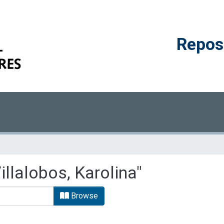
Reposi
llalobos, Karolina"
Browse