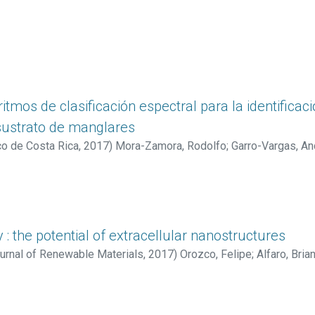
ritmos de clasificación espectral para la identifica
sustrato de manglares
co de Costa Rica
,
2017
)
Mora-Zamora, Rodolfo
;
Garro-Vargas, An
 : the potential of extracellular nanostructures
urnal of Renewable Materials
,
2017
)
Orozco, Felipe
;
Alfaro, Bria
ngie
;
Bravo, Francisco
;
Vega-Baudrit, José-Roberto
;
Argüello Mir