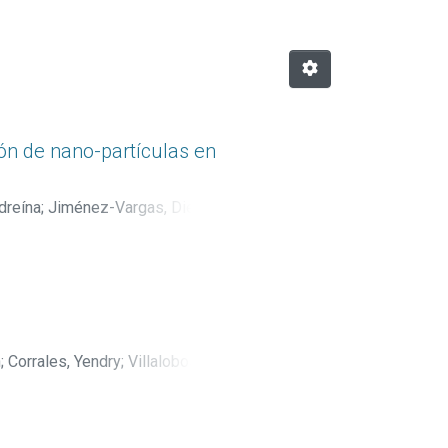
ción de nano-partículas en
dreína
;
Jiménez-Vargas, Diego
;
n
;
Corrales, Yendry
;
Villalobos,
anda, Orlando