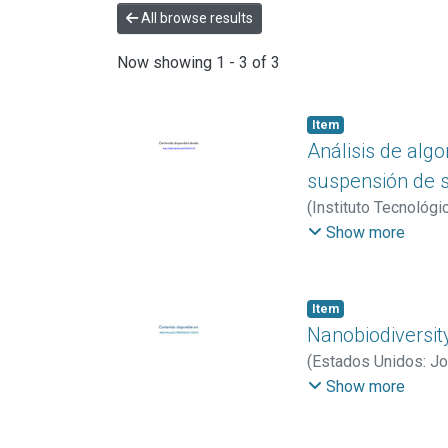
All browse results
Now showing
1 - 3 of 3
Item
Análisis de algo
suspensión de 
(
Instituto Tecnológi
Villalobos, Karolina
Show more
Item
Nanobiodiversity
(
Estados Unidos: Jo
Karolina
;
Sánchez, A
Show more