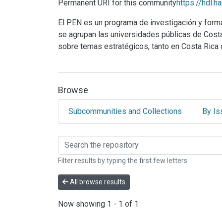
Permanent URI for this community
https://hdl.
El PEN es un programa de investigación y for
se agrupan las universidades públicas de Costa R
sobre temas estratégicos, tanto en Costa Rica
Browse
Subcommunities and Collections
By Is
Browsing Programa Est
Filter results by typing the first few letters
All browse results
Now showing
1 - 1 of 1