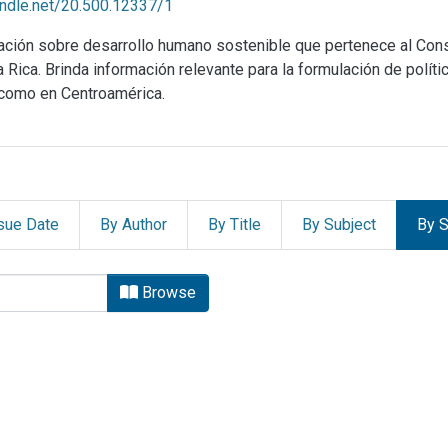
handle.net/20.500.12337/1
mación sobre desarrollo humano sostenible que pertenece al Co
ica. Brinda información relevante para la formulación de política
 como en Centroamérica.
sue Date
By Author
By Title
By Subject
By S
ado de la Nación (PEN) by bro
Browse