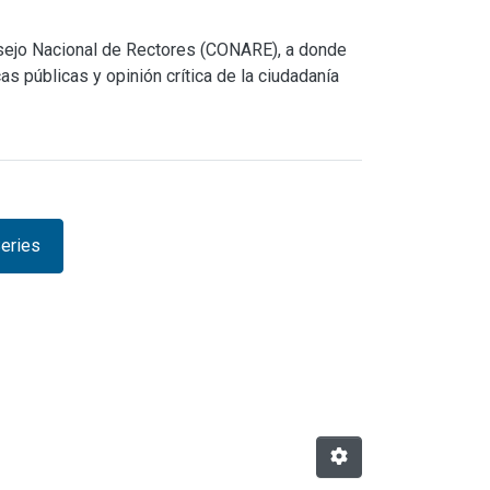
nsejo Nacional de Rectores (CONARE), a donde
s públicas y opinión crítica de la ciudadanía
eries
wse.metadata.relationseries 