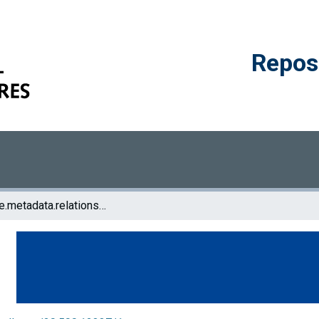
Reposi
browse.metadata.relationseries.breadcrumbs