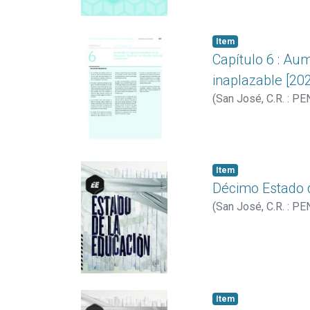
Item
Capítulo 6 : Aum
inaplazable [20
(
San José, C.R. : PE
Item
Décimo Estado 
(
San José, C.R. : PE
Item