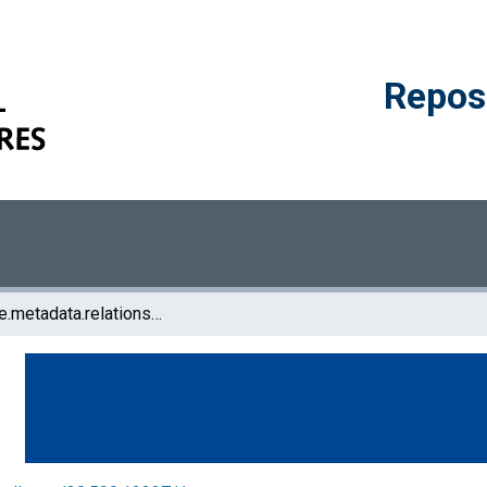
Reposi
browse.metadata.relationseries.breadcrumbs