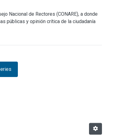
nsejo Nacional de Rectores (CONARE), a donde
s públicas y opinión crítica de la ciudadanía
eries
owse.metadata.relationseries