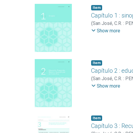
Item
Capítulo 1 : sino
(
San José, C.R. : PE
Salas, Aaron Steve
;
Show more
Item
Capítulo 2 : edu
(
San José, C.R. : PE
Durán-Monge, Este
Show more
Carvajal, Carlos Leo
Walter
;
Quesada Pac
Salazar, Susan
;
Chav
Ronald
;
Barquero Sa
Item
González-Gamboa, V
Capítulo 3 : Re
González, Rodrigo
;