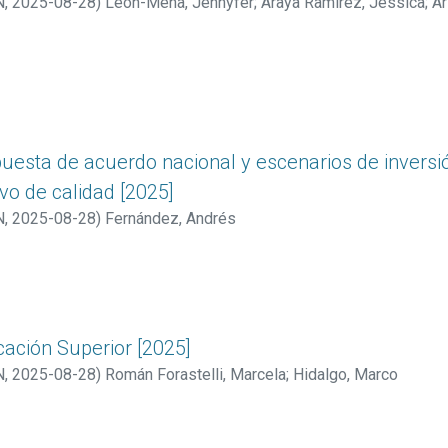
N
,
2025-08-28
)
León-Mena, Jennyfer
;
Araya Ramírez, Jessica
;
Ar
iannina
;
Poveda Vásquez, Ricardo
;
Brenes Monge, Melania
;
Conej
therine
;
Concha, Soledad
;
Hernández Solís, Luis Armando
;
Hugo R
és
;
Zamora Ureña, Juan Carlos
;
Navarro Rodríguez, Cristina
los
;
Poveda Vásquez, Ricardo
;
Ramírez Oviedo, Luis Fernando
;
R
ers, Renata
;
Zumbado-Castro, Marianela
opuesta de acuerdo nacional y escenarios de invers
vo de calidad [2025]
N
,
2025-08-28
)
Fernández, Andrés
cación Superior [2025]
N
,
2025-08-28
)
Román Forastelli, Marcela
;
Hidalgo, Marco