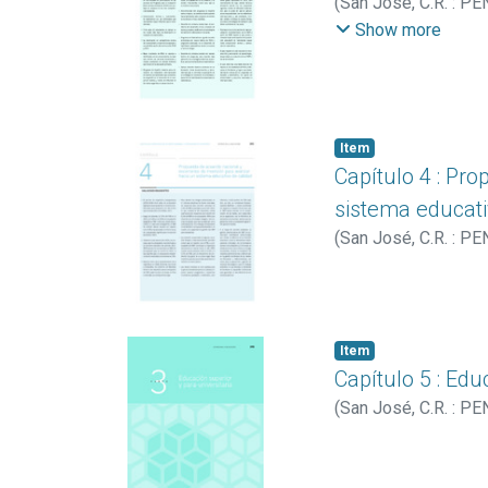
(
San José, C.R. : PE
Enrique
;
Seravalli, G
Barquero Mejías, Ka
Show more
Calderón, Luis Andr
Murillo Rojas, Marie
Ávila, Alejandra
;
Vill
Item
Capítulo 4 : Pr
sistema educati
(
San José, C.R. : PE
Item
Capítulo 5 : Edu
(
San José, C.R. : PE