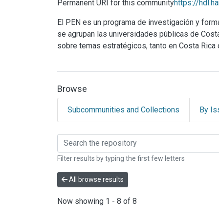
Permanent URI for this community
https://hdl.
El PEN es un programa de investigación y for
se agrupan las universidades públicas de Costa R
sobre temas estratégicos, tanto en Costa Rica
Browse
Subcommunities and Collections
By Is
Browsing Programa Es
Filter results by typing the first few letters
All browse results
Now showing
1 - 8 of 8