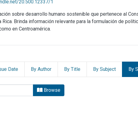
handle.net/20.500.12337/1
mación sobre desarrollo humano sostenible que pertenece al Co
ica. Brinda información relevante para la formulación de política
 como en Centroamérica.
sue Date
By Author
By Title
By Subject
By S
tado de la Nación (PEN) by br
Browse