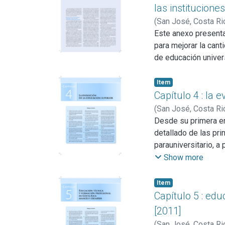
las institucione
(
San José, Costa Ri
Este anexo presenta
para mejorar la can
de educación univers
Item
Capítulo 4 : la 
(
San José, Costa Ri
Desde su primera en
detallado de las pri
parauniversitario, a
un marco de referen
Show more
para el Informe en 
Item
Capítulo 5 : ed
[2011]
(
San José, Costa Ri