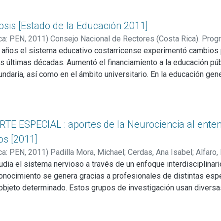
opsis [Estado de la Educación 2011]
ca: PEN
,
2011
)
Consejo Nacional de Rectores (Costa Rica). Prog
o años el sistema educativo costarricense experimentó cambios p
s últimas décadas. Aumentó el financiamiento a la educación púb
ndaria, así como en el ámbito universitario. En la educación gene
d y aumentó la retención estudiantil. Asimismo, los salarios d
n mejoraron. La educación superior pública siguió consolidándos
ncia y tecnología, y tuvo avances importantes en materia de acre
pues refuerzan áreas clave del sistema educativo público, el cor
ORTE ESPECIAL : aportes de la Neurociencia al enten
os [2011]
ca: PEN
,
2011
)
Padilla Mora, Michael
;
Cerdas, Ana Isabel
;
Alfaro
nna
dia el sistema nervioso a través de un enfoque interdisciplinario
;
Fornaguera Trías, Jaime
 conocimiento se genera gracias a profesionales de distintas es
n objeto determinado. Estos grupos de investigación usan diver
raste de hipótesis, para profundizar en el funcionamiento de las
a nervioso, entre las que destaca el cerebro como una de las 