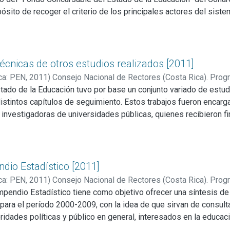
sito de recoger el criterio de los principales actores del siste
s), acerca de una serie de temas clave vinculados con la calidad
currió principalmente al uso de encuestas aplicadas a muestras 
ermitió obtener resultados susceptibles de generalización.
 técnicas de otros estudios realizados [2011]
ca: PEN
,
2011
)
Consejo Nacional de Rectores (Costa Rica). Prog
tado de la Educación tuvo por base un conjunto variado de estudi
istintos capítulos de seguimiento. Estos trabajos fueron encarga
 investigadoras de universidades públicas, quienes recibieron f
l Estado de la Educación Costarricense”, aprobado por el Conare
acional el estudio de asuntos prioritarios en materia educativa.
ndio Estadístico [2011]
ca: PEN
,
2011
)
Consejo Nacional de Rectores (Costa Rica). Prog
mpendio Estadístico tiene como objetivo ofrecer una síntesis de 
para el período 2000-2009, con la idea de que sirvan de consulta
ridades políticas y público en general, interesados en la educac