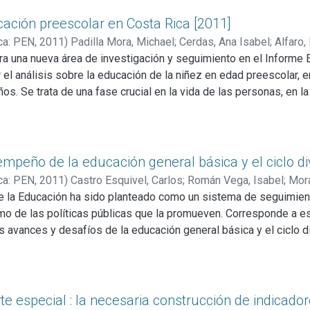
, 2001). Entre sus múltiples funciones y mecanismos, el cerebro
evancia para las ciencias educativas y del desarrollo humano: a
cación preescolar en Costa Rica [2011]
 que la Neurociencia viene abordando de manera sistemática d
ca: PEN
,
2011
)
Padilla Mora, Michael
;
Cerdas, Ana Isabel
;
Alfaro
nna
ura una nueva área de investigación y seguimiento en el Informe 
;
Fornaguera Trías, Jaime
 el análisis sobre la educación de la niñez en edad preescolar, 
años. Se trata de una fase crucial en la vida de las personas, en l
 la vida, incluyendo las etapas posteriores de su formación, y s
ste un creciente consenso internacional.
empeño de la educación general básica y el ciclo di
ca: PEN
,
2011
)
Castro Esquivel, Carlos
;
Román Vega, Isabel
;
Mora
e la Educación ha sido planteado como un sistema de seguimie
omo de las políticas públicas que la promueven. Corresponde a es
s avances y desafíos de la educación general básica y el ciclo d
 por cuanto en esta edición se dedica al mismo un capítulo especi
ormación que permite al lector valorar hasta qué punto la gesti
tivos se acercan o se alejan de las aspiraciones nacionales sob
orte especial : la necesaria construcción de indica