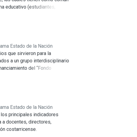
ma educativo (estudiantes,
 de la educación en el país. En
representativas de la población
rama Estado de la Nación
os que sirvieron para la
dos a un grupo interdisciplinario
inanciamiento del “Fondo
 en el 2007 con el objetivo de
rama Estado de la Nación
los principales indicadores
 a docentes, directores,
ión costarricense.