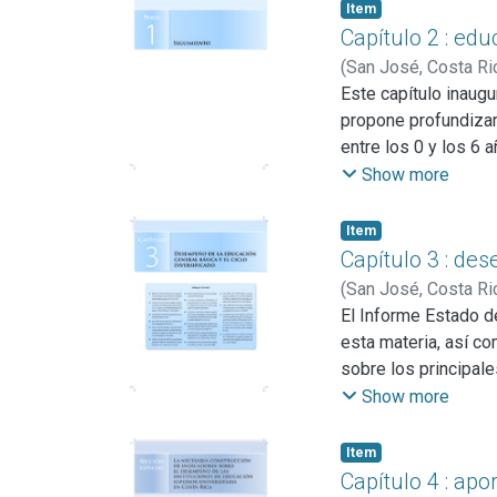
(Springer y Deutsch
Item
procesos de gran rel
Capítulo 2 : edu
percepción, tópicos
(
San José, Costa Ri
(Toro, 2000).
Sibaja Molina, Joha
Este capítulo inaug
propone profundizar
entre los 0 y los 6 
desarrollo para toda
Show more
particularidades exi
Item
Capítulo 3 : des
(
San José, Costa Ri
Delgado, Dagoberto
El Informe Estado d
esta materia, así c
sobre los principale
la educación técnica
Show more
documento aporta inf
estos niveles educa
Item
Capítulo 4 : ap