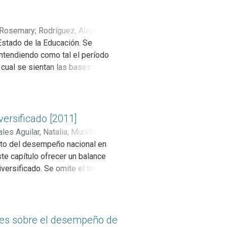
 está involucrado en algunos
prendizaje, memoria, cálculo y
esde hace más de medio siglo
, Rosemary
;
Rodríguez, Alejandra
;
Estado de la Educación. Se
entendiendo como tal el período
a cual se sientan las bases de su
obre cuya importancia y
versificado [2011]
les Aguilar, Natalia
;
Murillo-
nto del desempeño nacional en
te capítulo ofrecer un balance
iversificado. Se omite el tema de
al (capítulo 5). El presente
ón y los resultados logrados en
re educación.
dores sobre el desempeño de