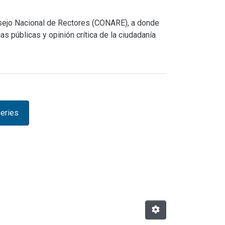
nsejo Nacional de Rectores (CONARE), a donde
s públicas y opinión crítica de la ciudadanía
eries
owse.metadata.relationseries