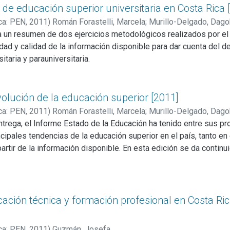
s de educación superior universitaria en Costa Rica 
ca: PEN
,
2011
)
Román Forastelli, Marcela
;
Murillo-Delgado, Dago
 un resumen de dos ejercicios metodológicos realizados por el
tidad y calidad de la información disponible para dar cuenta del
itaria y parauniversitaria.
evolución de la educación superior [2011]
ca: PEN
,
2011
)
Román Forastelli, Marcela
;
Murillo-Delgado, Dago
trega, el Informe Estado de la Educación ha tenido entre sus p
ncipales tendencias de la educación superior en el país, tanto en 
 partir de la información disponible. En esta edición se da conti
cia para la valoración del desempeño, el cual a su vez se deriva
general. De éste se desprende asimismo un conjunto de aspiraci
ucación técnica y formación profesional en Costa Ri
ca: PEN
,
2011
)
Guzmán, Josefa