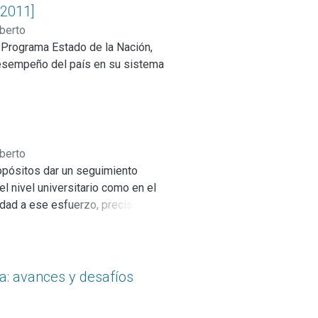
[2011]
berto
 Programa Estado de la Nación,
 desempeño del país en su sistema
berto
ropósitos dar un seguimiento
el nivel universitario como en el
nuidad a ese esfuerzo, precisando
 del marco conceptual definido
ones nacionales.
ca: avances y desafíos