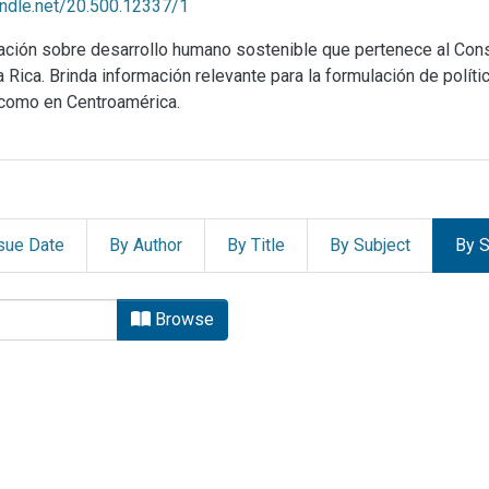
handle.net/20.500.12337/1
mación sobre desarrollo humano sostenible que pertenece al Co
ica. Brinda información relevante para la formulación de política
 como en Centroamérica.
sue Date
By Author
By Title
By Subject
By S
tado de la Nación (PEN) by br
Browse