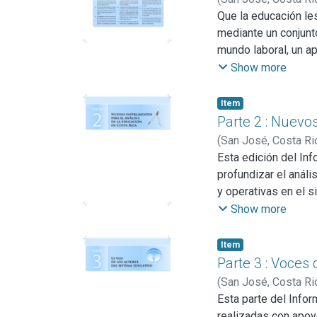
Que la educación le
mediante un conjunto
mundo laboral, un ap
aspiraciones nacion
Show more
identificar los ava
Item
Parte 2 : Nuevos
(
San José, Costa Ri
Esta edición del In
profundizar el anál
y operativas en el 
parte del acervo di
Show more
papel central que ju
amplias externalida
Item
las personas en la 
Parte 3 : Voces 
particular.
(
San José, Costa Ri
Esta parte del Infor
realizadas con apoy