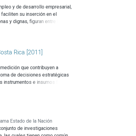
mpleo y de desarrollo empresarial,
aciliten su inserción en el
nas y dignas, figuran entre las
capítulo se hace un esfuerzo por
ución de esas aspiraciones.
Costa Rica [2011]
 medición que contribuyen a
 toma de decisiones estratégicas
sos instrumentos e insumos formen
de ahora en adelante. Dado el
cter de bien meritorio y con
ceso y los resultados que tienen
 general y los estatales en
rama Estado de la Nación
 conjunto de investigaciones
e, las cuales tienen como común