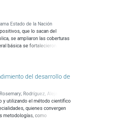
rama Estado de la Nación
ositivos, que lo sacan del
lica, se ampliaron las coberturas
ral básica se fortalecieron los
e los docentes y los mecanismos
e como un productor de
ditación. Estos son pasos en la
azón de la educación nacional.
dimiento del desarrollo de
, Rosemary
;
Rodríguez, Alejandra
;
 y utilizando el método científico
pecialidades, quienes convergen
sas metodologías, como
 diferentes estructuras que
más complejas y enigmáticas