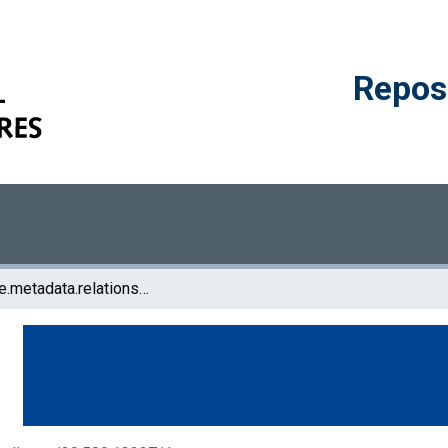
Reposi
browse.metadata.relationseries.breadcrumbs