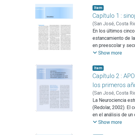
Item
Capítulo 1 : sin
(
San José, Costa Ri
En los últimos cinc
estancamiento de la
en preescolar y secu
programas de equida
Show more
para su contratació
investigación en cie
Item
dirección correcta, 
Capítulo 2 : AP
los primeros añ
(
San José, Costa Ri
Sibaja Molina, Joha
La Neurociencia estu
(Redolar, 2002). El
en el análisis de u
experimentos y cont
Show more
conforman el sistem