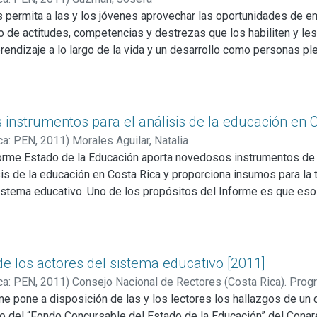
s permita a las y los jóvenes aprovechar las oportunidades de e
 de actitudes, competencias y destrezas que los habiliten y les f
rendizaje a lo largo de la vida y un desarrollo como personas ple
ales propuestas por el Informe Estado de la Educación. En este 
nces o retrocesos que el sistema educativo muestra en la consec
 instrumentos para el análisis de la educación en 
ca: PEN
,
2011
)
Morales Aguilar, Natalia
forme Estado de la Educación aporta novedosos instrumentos de
isis de la educación en Costa Rica y proporciona insumos para la
sistema educativo. Uno de los propósitos del Informe es que e
sponible para los esfuerzos de investigación que se emprendan 
ega la educación en el proceso de desarrollo humano, por su cará
des positivas, el Informe procura nuevas maneras de medir el ac
educación suministrada por medio de los servicios educativos en
de los actores del sistema educativo [2011]
ca: PEN
,
2011
)
Consejo Nacional de Rectores (Costa Rica). Prog
me pone a disposición de las y los lectores los hallazgos de un
o del “Fondo Concursable del Estado de la Educación” del Conar