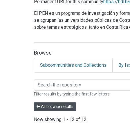
Permanent URI for this community
https://hdl.
El PEN es un programa de investigación y for
se agrupan las universidades públicas de Costa R
sobre temas estratégicos, tanto en Costa Rica
Browse
Subcommunities and Collections
By Is
Browsing Programa Es
Filter results by typing the first few letters
All browse results
Now showing
1 - 12 of 12