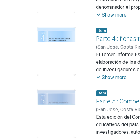
denominador el propó
docentes y directore
Show more
esos trabajos se re
de interés, lo que p
Item
Parte 4 : fichas
(
San José, Costa Ri
El Tercer Informe Es
elaboración de los d
de investigadores e
Concursable sobre e
Show more
fortalecer a nivel n
Item
Parte 5 : Compe
(
San José, Costa Ri
Esta edición del Co
educativos del país 
investigadores, auto