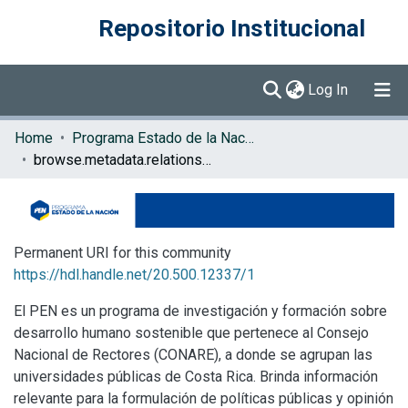
Repositorio Institucional
(current)
Log In
Communities & Collections
Home
Programa Estado de la Nación (PEN)
browse.metadata.relationseries.breadcrumbs
Browse DSpace
Permanent URI for this community
https://hdl.handle.net/20.500.12337/1
El PEN es un programa de investigación y formación sobre
desarrollo humano sostenible que pertenece al Consejo
Nacional de Rectores (CONARE), a donde se agrupan las
universidades públicas de Costa Rica. Brinda información
relevante para la formulación de políticas públicas y opinión