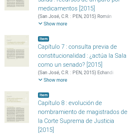
medicamentos [2015]
(
San José, C.R. : PEN
,
2015
)
Román
Forastelli, Marcela
Show more
Item
Capítulo 7 : consulta previa de
constitucionalidad : ¿actúa la Sala
como un senado? [2015]
(
San José, C.R. : PEN
,
2015
)
Echandi
Gurdián, María Lourdes
;
Brenes Barahona,
Show more
Amelia
Item
Capítulo 8 : evolución de
nombramiento de magistrados de
la Corte Suprema de Justicia
[2015]