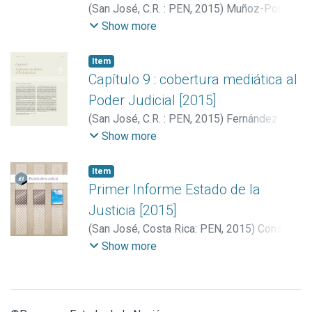
(
San José, C.R. : PEN
,
2015
)
Muñoz-Portillo,
Juan Manuel
;
Brenes Barahona, Amelia
Show more
Item
Capítulo 9 : cobertura mediática al
Poder Judicial [2015]
(
San José, C.R. : PEN
,
2015
)
Fernández
Sanabria, Alejandro
;
Porter Aguilar,
Show more
Raymond
;
Brenes Barahona, Amelia
Item
Primer Informe Estado de la
Justicia [2015]
(
San José, Costa Rica: PEN
,
2015
)
Consejo
Nacional de Rectores (Costa Rica).
Show more
Programa Estado de la Nación