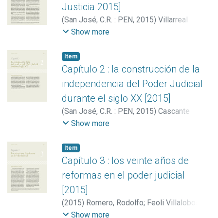
Justicia 2015]
(
San José, C.R. : PEN
,
2015
)
Villarreal
Fernández, Evelyn
;
Vargas Cullell, Jorge
Show more
Item
Capítulo 2 : la construcción de la
independencia del Poder Judicial
durante el siglo XX [2015]
(
San José, C.R. : PEN
,
2015
)
Cascante
Segura, Carlos Humberto
;
Brenes Barahona,
Show more
Amelia
Item
Capítulo 3 : los veinte años de
reformas en el poder judicial
[2015]
(
2015
)
Romero, Rodolfo
;
Feoli Villalobos,
Marco
;
Londoño Rodríguez, María de los
Show more