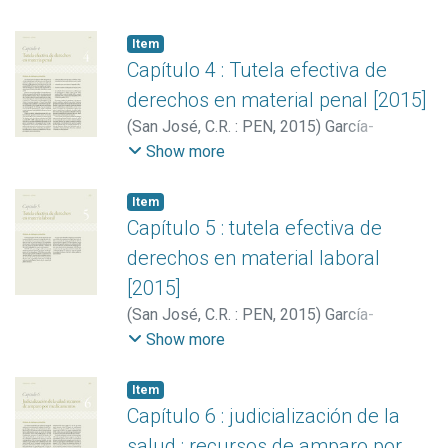
Ángeles
;
Villarreal Fernández, Evelyn
Item
Capítulo 4 : Tutela efectiva de
derechos en material penal [2015]
(
San José, C.R. : PEN
,
2015
)
García-
Santamaría, Cathalina
;
Villarreal Fernández,
Show more
Evelyn
Item
Capítulo 5 : tutela efectiva de
derechos en material laboral
[2015]
(
San José, C.R. : PEN
,
2015
)
García-
Santamaría, Cathalina
;
Villarreal Fernández,
Show more
Evelyn
Item
Capítulo 6 : judicialización de la
salud : recursos de amparo por