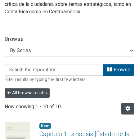
crítica de la ciudadanía sobre temas estratégicos, tanto en
Costa Rica como en Centroamérica.
Browse
Browsing Programa Estado de la Nació
Browse
Filter results by typing the first few letters
All browse results
Now showing
1 - 10 of 10
Item
Capítulo 1 : sinopsis [Estado de la