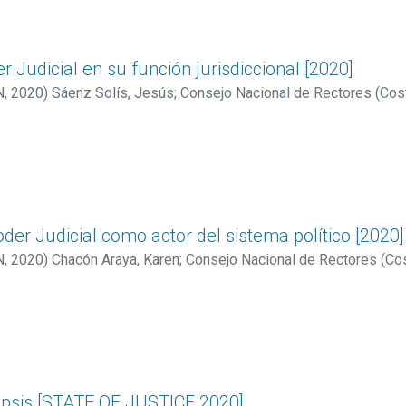
er Judicial en su función jurisdiccional [2020]
N
,
2020
)
Sáenz Solís, Jesús
;
Consejo Nacional de Rectores (Cost
Poder Judicial como actor del sistema político [2020]
N
,
2020
)
Chacón Araya, Karen
;
Consejo Nacional de Rectores (Cos
opsis [STATE OF JUSTICE 2020]