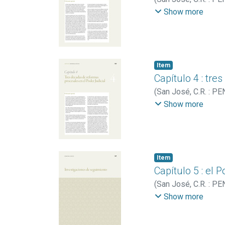
de la Nación
Show more
Item
Capítulo 4 : tre
(
San José, C.R. : PE
(Costa Rica). Progr
Show more
Item
Capítulo 5 : el 
(
San José, C.R. : PE
Nación
Show more