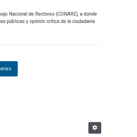
nsejo Nacional de Rectores (CONARE), a donde
s públicas y opinión crítica de la ciudadanía
eries
owse.metadata.relationseries 