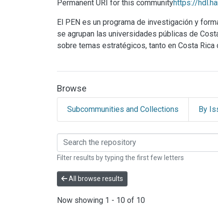
Permanent URI for this community
https://hdl.
El PEN es un programa de investigación y for
se agrupan las universidades públicas de Costa R
sobre temas estratégicos, tanto en Costa Rica
Browse
Subcommunities and Collections
By Is
Browsing Programa Est
Filter results by typing the first few letters
All browse results
Now showing
1 - 10 of 10