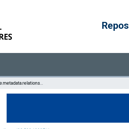
Reposi
browse.metadata.relationseries.breadcrumbs