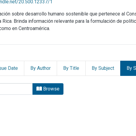
handle.net/20.500.12337/1
mación sobre desarrollo humano sostenible que pertenece al Co
ica. Brinda información relevante para la formulación de política
 como en Centroamérica.
sue Date
By Author
By Title
By Subject
By S
ado de la Nación (PEN) by br
Browse