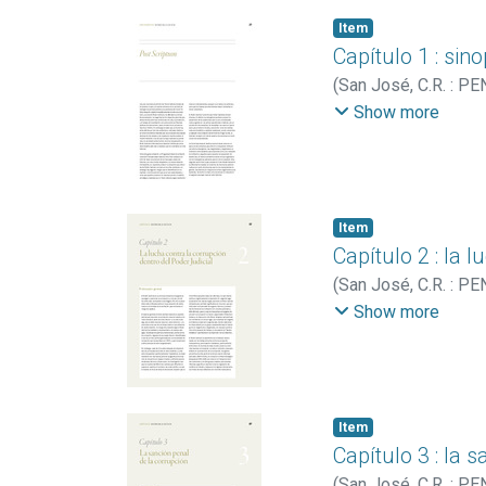
Item
Capítulo 1 : sin
(
San José, C.R. : PE
de la Nación
Show more
Item
Capítulo 2 : la 
(
San José, C.R. : PE
Rica). Programa Est
Show more
Item
Capítulo 3 : la 
(
San José, C.R. : PE