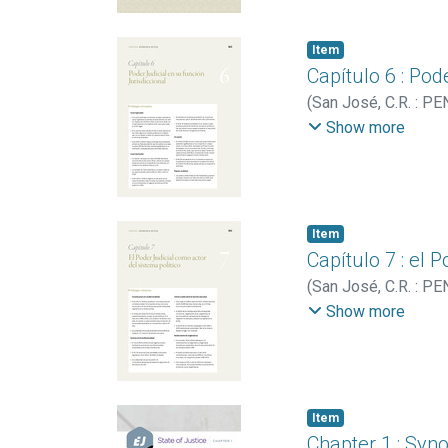
Item
Capítulo 6 : Pod
(
San José, C.R. : PE
Nación
Show more
Item
Capítulo 7 : el 
(
San José, C.R. : PE
Nación
Show more
Item
Chapter 1 : Syn