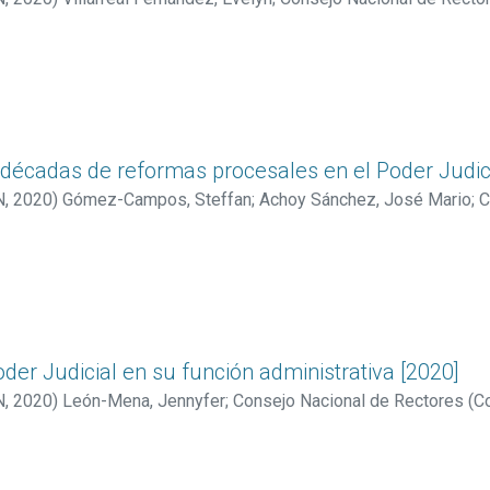
s décadas de reformas procesales en el Poder Judic
N
,
2020
)
Gómez-Campos, Steffan
;
Achoy Sánchez, José Mario
;
C
ama Estado de la Nación
Poder Judicial en su función administrativa [2020]
N
,
2020
)
León-Mena, Jennyfer
;
Consejo Nacional de Rectores (Co