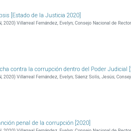
opsis [Estado de la Justicia 2020]
N
,
2020
)
Villarreal Fernández, Evelyn
;
Consejo Nacional de Rector
lucha contra la corrupción dentro del Poder Judicial 
N
,
2020
)
Villarreal Fernández, Evelyn
;
Sáenz Solís, Jesús
;
Consej
ado de la Nación
sanción penal de la corrupción [2020]
N
,
2020
)
Villarreal Fernández, Evelyn
;
Consejo Nacional de Rector