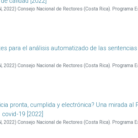
 de calidad [2022]
N
,
2022
)
Consejo Nacional de Rectores (Costa Rica). Programa E
s (Costa Rica)
;
Sáenz Solís, Jesús
;
Vargas Cullell, Jorge
tes para el análisis automatizado de las sentencias
N
,
2022
)
Consejo Nacional de Rectores (Costa Rica). Programa E
s (Costa Rica)
;
Chacón Araya, Karen
;
Obando Rodríguez, Kenneth
ticia pronta, cumplida y electrónica? Una mirada al 
 covid-19 [2022]
N
,
2022
)
Consejo Nacional de Rectores (Costa Rica). Programa E
s (Costa Rica)
;
Villarreal Fernández, Evelyn
;
Calderón Zúñiga, Kar