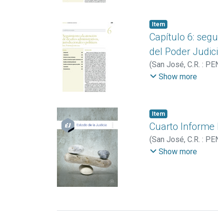
Item
Capítulo 6: segu
del Poder Judici
(
San José, C.R. : PE
Nacional de Rectore
Show more
Vargas Cullell, Jorg
Item
Cuarto Informe 
(
San José, C.R. : PE
Nacional de Rectore
Show more
Forastelli, Marcela
;
Mora Román, Albert