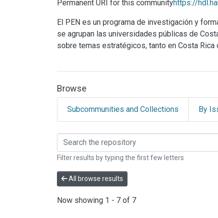
Permanent URI for this community
https://hdl.
El PEN es un programa de investigación y for
se agrupan las universidades públicas de Costa R
sobre temas estratégicos, tanto en Costa Rica
Browse
Subcommunities and Collections
By Is
Browsing Programa Est
Filter results by typing the first few letters
All browse results
Now showing
1 - 7 of 7