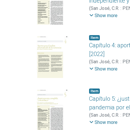
independiente y
(
San José, C.R. : PE
Nacional de Rectore
Show more
Item
Capítulo 4: apor
[2022]
(
San José, C.R. : PE
Nacional de Rectore
Show more
Item
Capítulo 5: ¿jus
pandemia por el
(
San José, C.R. : PE
Nacional de Rectore
Show more