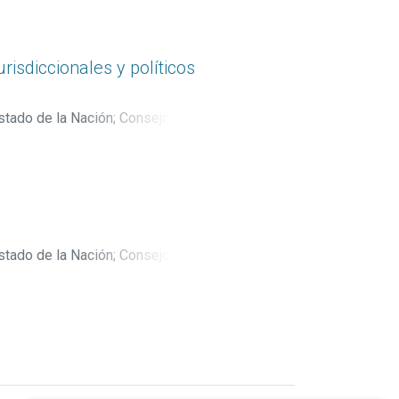
risdiccionales y políticos
stado de la Nación
;
Consejo
;
Villarreal Fernández, Evelyn
;
stado de la Nación
;
Consejo
;
Milano Sánchez, Aldo
;
Román
neth
;
Calderón Zúñiga, Karlissa
;