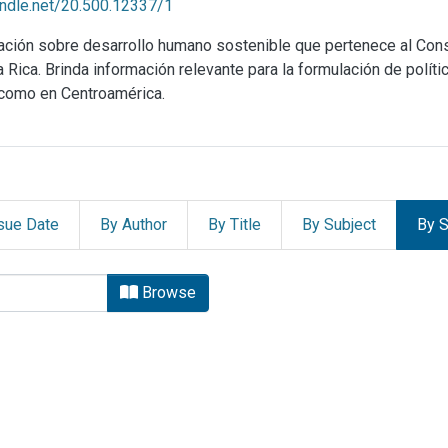
handle.net/20.500.12337/1
mación sobre desarrollo humano sostenible que pertenece al Co
ica. Brinda información relevante para la formulación de política
 como en Centroamérica.
sue Date
By Author
By Title
By Subject
By S
ado de la Nación (PEN) by br
Browse