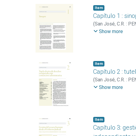
Item
Capítulo 1 : sin
(
San José, C.R. : PE
Nacional de Rectore
Show more
Item
Capítulo 2 : tut
(
San José, C.R. : PE
Sánchez, Aldo
;
Romá
Show more
Item
Capítulo 3: ges