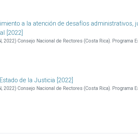
imiento a la atención de desafíos administrativos, ju
al [2022]
N
,
2022
)
Consejo Nacional de Rectores (Costa Rica). Programa E
s (Costa Rica)
;
Mora Román, Alberto
;
Fernández Montero, Diego
e
;
Guzmán Benavides, Marisol
Estado de la Justicia [2022]
N
,
2022
)
Consejo Nacional de Rectores (Costa Rica). Programa E
s (Costa Rica)
;
Villarreal Fernández, Evelyn
;
Vargas Cullell, Jorge
Sáenz Solís, Jesús
;
Chacón Araya, Karen
;
Obando Rodríguez, Ken
o
;
Fernández Montero, Diego
;
Guzmán Benavides, Marisol