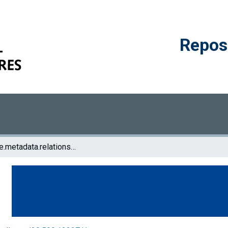
Reposi
browse.metadata.relationseries.breadcrumbs