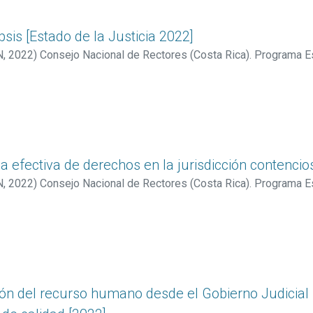
opsis [Estado de la Justicia 2022]
N
,
2022
)
Consejo Nacional de Rectores (Costa Rica). Programa E
s (Costa Rica)
;
Villarreal Fernández, Evelyn
;
Vargas Cullell, Jorge
ela efectiva de derechos en la jurisdicción contenci
N
,
2022
)
Consejo Nacional de Rectores (Costa Rica). Programa E
n Forastelli, Marcela
tión del recurso humano desde el Gobierno Judicial 