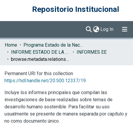
Repositorio Institucional
(current)
Log In
Communities & Collections
Home
Programa Estado de la Nación (PEN)
INFORME ESTADO DE LA EDUCACION
INFORMES EE
Browse DSpace
browse.metadata.relationseries.breadcrumbs
Permanent URI for this collection
https://hdl.handle.net/20.500.12337/19
Incluye los informes principales que compilan las
investigaciones de base realizadas sobre temas de
desarrollo humano sostenible. Para facilitar su uso
usualmente se presente de manera separada por capítulo y
no como documento único.