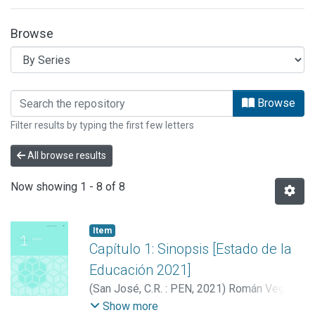
Browse
Browsing INFORMES EE by browse.meta
Browse
Filter results by typing the first few letters
All browse results
Now showing
1 - 8 of 8
Item
Capítulo 1: Sinopsis [Estado de la
Educación 2021]
(
San José, C.R. : PEN
,
2021
)
Román Vega,
Isabel
;
Vargas Cullell, Jorge
;
Barquero
Show more