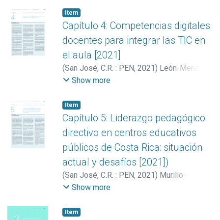
Item
Capítulo 4: Competencias digitales
docentes para integrar las TIC en
el aula [2021]
(
San José, C.R. : PEN
,
2021
)
León-Mena,
Jennyfer
;
Vargas Cullell, Jorge
Show more
Item
Capítulo 5: Liderazgo pedagógico
directivo en centros educativos
públicos de Costa Rica: situación
actual y desafíos [2021])
(
San José, C.R. : PEN
,
2021
)
Murillo-
Delgado, Dagoberto
Show more
Item