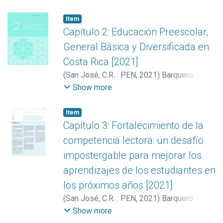
Mejías, Katherine
;
León-Mena, Jennyfer
;
Murillo-Delgado, Dagoberto
;
Román
Item
Forastelli, Marcela
;
Lentini Gilli, Valeria
Capítulo 2: Educación Preescolar,
General Básica y Diversificada en
Costa Rica [2021]
(
San José, C.R. : PEN
,
2021
)
Barquero
Mejías, Katherine
;
León-Mena, Jennyfer
;
Show more
Murillo-Delgado, Dagoberto
Item
Capítulo 3: Fortalecimiento de la
competencia lectora: un desafío
impostergable para mejorar los
aprendizajes de los estudiantes en
los próximos años [2021]
(
San José, C.R. : PEN
,
2021
)
Barquero
Mejías, Katherine
Show more