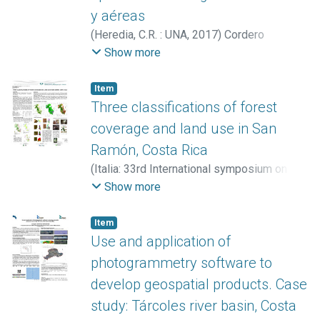
y aéreas
(
Heredia, C.R. : UNA
,
2017
)
Cordero
Hernández, Yendry
;
Mora Mora, Estefanny
Show more
Item
Three classifications of forest
coverage and land use in San
Ramón, Costa Rica
(
Italia: 33rd International symposium on
remote sensing of environment
,
2009
)
Show more
Araúz Almengor, Marta L.
;
Vargas Bolaños,
Christian
;
Soto Castro, Carlomagno
Item
Use and application of
photogrammetry software to
develop geospatial products. Case
study: Tárcoles river basin, Costa