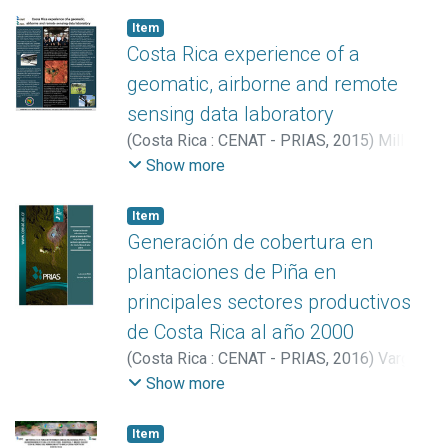
Item
Costa Rica experience of a
geomatic, airborne and remote
sensing data laboratory
(
Costa Rica : CENAT - PRIAS
,
2015
)
Miller
Granados, Cornelia
Show more
Item
Generación de cobertura en
plantaciones de Piña en
principales sectores productivos
de Costa Rica al año 2000
(
Costa Rica : CENAT - PRIAS
,
2016
)
Vargas
Bolaños, Christian
Show more
Item