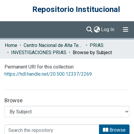
Repositorio Institucional
(current)
Log In
Communities & Collections
Home
Centro Nacional de Alta Tecnología (CENAT)
PRIAS
INVESTIGACIONES PRIAS
Browse by Subject
Browse DSpace
Permanent URI for this collection
https://hdl.handle.net/20.500.12337/2269
Browse
Browsing INVESTIGACIONES PRIAS by
Browse