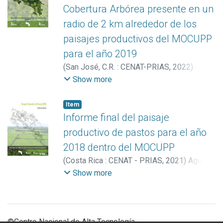
Cobertura Arbórea presente en un
radio de 2 km alrededor de los
paisajes productivos del MOCUPP
para el año 2019
(
San José, C.R. : CENAT-PRIAS
,
2022
)
Acuña López, Sofía
;
Ávila Pérez, Iván
;
Show more
Aguilar-Arias, Heileen
;
Hernández
Hernández, Sofía
;
Vargas Céspedes,
Item
Armando
;
Vargas Solano, Yerlin
;
Obando
Informe final del paisaje
Picado, María Fernanda
;
Fallas Montero,
productivo de pastos para el año
Ezequiel
;
Jiménez Rodríguez, Milagro
;
2018 dentro del MOCUPP
Fernández Garro, Jennifer
;
Calvo Elizondo,
(
Costa Rica : CENAT - PRIAS
,
2021
)
Aguilar-
Yorleny
;
Romero Badilla, David
;
Manrow
Arias, Heileen
;
Calvo Elizondo, Yorleny
;
Show more
Villalobos, Marilyn
;
Miller Granados,
Blanco Arias, Brandon
;
Vargas Céspedes,
Cornelia
Armando
;
Romero Badilla, David
;
Jiménez
Rodríguez, Milagro
;
Fernández Garro,
Jennifer
;
Hernández Hernández, Sofía
;
©Centro Nacional de Alta Tecnología