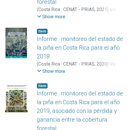
forestal
(
Costa Rica : CENAT - PRIAS
,
2021
)
Vargas
Bolaños, Christian
;
Arguedas González,
Show more
Catalina
;
Hernández Zúñiga, Katherine
;
Miller Granados, Cornelia
Item
Informe : monitoreo del estado de
la piña en Costa Rica para el año
2018
(
Costa Rica : CENAT - PRIAS
,
2020
)
Vargas
Bolaños, Christian
;
Arguedas González,
Show more
Catalina
;
Miller Granados, Cornelia
Item
Informe : monitoreo del estado de
la piña en Costa Rica para el año
2019, asociado con la pérdida y
ganancia entre la cobertura
forestal