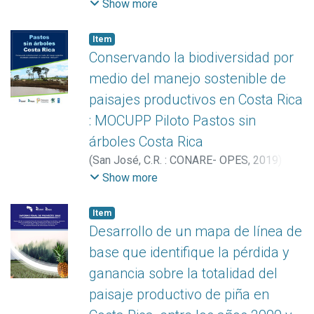
Aguilar-Arias, Heileen
;
Blanco Arias,
Show more
Brandon
;
Calvo Elizondo, Yorleny
;
Vargas
Céspedes, Armando
;
Vargas Solano, Yerlin
Item
Conservando la biodiversidad por
medio del manejo sostenible de
paisajes productivos en Costa Rica
: MOCUPP Piloto Pastos sin
árboles Costa Rica
(
San José, C.R. : CONARE- OPES
,
2019
)
Aguilar-Arias, Heileen
;
Blanco Arias,
Show more
Brandon
;
Calvo Elizondo, Yorleny
;
Ortega
Rivera, Marilyn
;
Vargas Céspedes,
Item
Armando
;
Vargas Solano, Yerlin
Desarrollo de un mapa de línea de
base que identifique la pérdida y
ganancia sobre la totalidad del
paisaje productivo de piña en