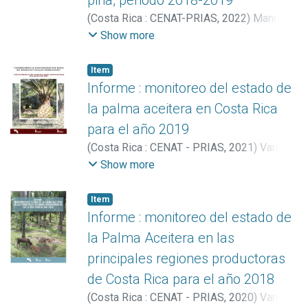
piña, periodo 2018-2019
(
Costa Rica : CENAT-PRIAS
,
2022
)
Manrow
Villalobos, Marilyn
;
Vargas Solano, Yerlin
;
Show more
Vargas Bolaños, Christian
;
Arguedas
González, Catalina
;
Miller Granados,
Item
Cornelia
Informe : monitoreo del estado de
la palma aceitera en Costa Rica
para el año 2019
(
Costa Rica : CENAT - PRIAS
,
2021
)
Vargas
Solano, Yerlin
;
Vargas Bolaños, Christian
;
Show more
Miller Granados, Cornelia
Item
Informe : monitoreo del estado de
la Palma Aceitera en las
principales regiones productoras
de Costa Rica para el año 2018
(
Costa Rica : CENAT - PRIAS
,
2020
)
Vargas