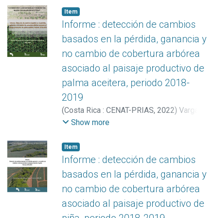
Christian
Item
Informe : detección de cambios
basados en la pérdida, ganancia y
no cambio de cobertura arbórea
asociado al paisaje productivo de
palma aceitera, periodo 2018-
2019
(
Costa Rica : CENAT-PRIAS
,
2022
)
Vargas
Solano, Yerlin
;
Manrow Villalobos, Marilyn
;
Show more
Vargas Bolaños, Christian
;
Miller Granados,
Cornelia
Item
Informe : detección de cambios
basados en la pérdida, ganancia y
no cambio de cobertura arbórea
asociado al paisaje productivo de