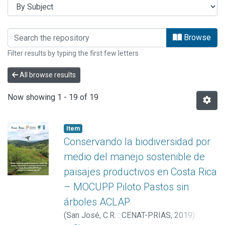
Browsing INFORMES PRIAS by Subje
Browse
Filter results by typing the first few letters
All browse results
Now showing
1 - 19 of 19
Item
Conservando la biodiversidad por
medio del manejo sostenible de
paisajes productivos en Costa Rica
– MOCUPP Piloto Pastos sin
árboles ACLAP
(
San José, C.R. : CENAT-PRIAS
,
2019
)