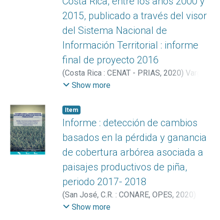
Costa Rica, entre los años 2000 y
2015, publicado a través del visor
del Sistema Nacional de
Información Territorial : informe
final de proyecto 2016
(
Costa Rica : CENAT - PRIAS
,
2020
)
Vargas
Bolaños, Christian
;
Miller Granados,
Show more
Cornelia
;
Acuña Piedra, Jéssica Francini
;
Ortega Rivera, Marilyn
Item
Informe : detección de cambios
basados en la pérdida y ganancia
de cobertura arbórea asociada a
paisajes productivos de piña,
periodo 2017- 2018
(
San José, C.R. : CONARE, OPES
,
2020
)
Arguedas González, Catalina
;
Miller
Show more
Granados, Cornelia
;
Vargas Bolaños,