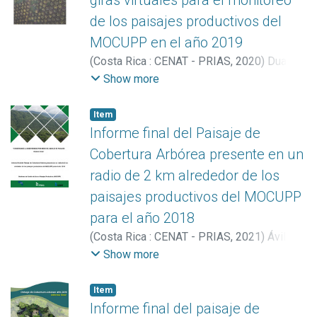
giras virtuales para el monitoreo
de los paisajes productivos del
MOCUPP en el año 2019
(
Costa Rica : CENAT - PRIAS
,
2020
)
Duarte
Sandí, Kristhell
;
Miller Granados, Cornelia
;
Show more
Vargas Bolaños, Christian
;
Ávila Pérez, Iván
Item
Informe final del Paisaje de
Cobertura Arbórea presente en un
radio de 2 km alrededor de los
paisajes productivos del MOCUPP
para el año 2018
(
Costa Rica : CENAT - PRIAS
,
2021
)
Ávila
Pérez, Iván
;
Fallas Montero, Ezequiel
;
Show more
Acuña López, Sofía
;
Hernández Hernández,
Sofía
;
Montenegro-Hernández, Esteban
Item
Informe final del paisaje de