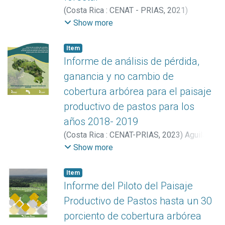
(
Costa Rica : CENAT - PRIAS
,
2021
)
Arguedas González, Catalina
;
Vargas
Show more
Bolaños, Christian
;
Miller Granados, Cornelia
Item
Informe de análisis de pérdida,
ganancia y no cambio de
cobertura arbórea para el paisaje
productivo de pastos para los
años 2018- 2019
(
Costa Rica : CENAT-PRIAS
,
2023
)
Aguilar-
Arias, Heileen
;
Manrow Villalobos, Marilyn
;
Show more
Fallas Montero, Ezequiel
;
Acuña López,
Sofía
;
Hernández Hernández, Sofía
;
Item
Fernández Garro, Jennifer
;
Vargas
Informe del Piloto del Paisaje
Céspedes, Armando
;
Jiménez Rodríguez,
Productivo de Pastos hasta un 30
Milagro
;
Montenegro-Hernández, Esteban
;
porciento de cobertura arbórea
Ávila Pérez, Iván
;
Miller Granados, Cornelia