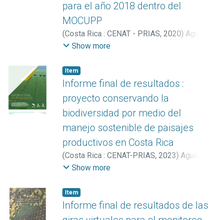
para el año 2018 dentro del
MOCUPP
(
Costa Rica : CENAT - PRIAS
,
2020
)
Aguilar-
Arias, Heileen
;
Miller Granados, Cornelia
;
Show more
Blanco Arias, Brandon
;
Calvo Elizondo,
Yorleny
;
Ortega Rivera, Marilyn
;
Romero
Item
Badilla, David
;
Vargas Céspedes, Armando
;
Informe final de resultados :
Vargas Solano, Yerlin
proyecto conservando la
biodiversidad por medio del
manejo sostenible de paisajes
productivos en Costa Rica
(
Costa Rica : CENAT-PRIAS
,
2023
)
Aguilar-
Arias, Heileen
;
Ávila Pérez, Iván
;
Miller
Show more
Granados, Cornelia
;
Romero Badilla, David
;
Vargas Bolaños, Christian
Item
Informe final de resultados de las