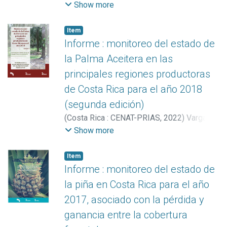
Bolaños, Christian
;
Miller Granados,
Show more
Cornelia
;
Hernández Zúñiga, Katherine
;
Madrigal Chaves, Gabriela
Item
Informe : monitoreo del estado de
la Palma Aceitera en las
principales regiones productoras
de Costa Rica para el año 2018
(segunda edición)
(
Costa Rica : CENAT-PRIAS
,
2022
)
Vargas
Solano, Yerlin
;
Vargas Bolaños, Christian
;
Show more
Manrow Villalobos, Marilyn
;
Miller
Granados, Cornelia
Item
Informe : monitoreo del estado de
la piña en Costa Rica para el año
2017, asociado con la pérdida y
ganancia entre la cobertura