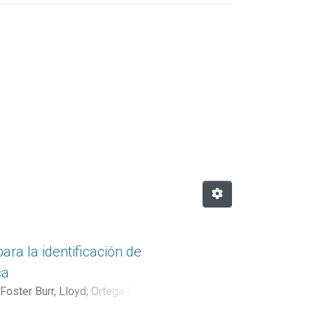
O DE CULTIVOS"
ara la identificación de
ca
Foster Burr, Lloyd
;
Ortega Rivera,