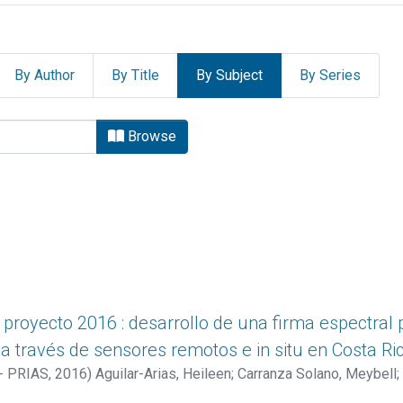
By Author
By Title
By Subject
By Series
RIAS by Subject "MONITORE
Browse
 proyecto 2016 : desarrollo de una firma espectral p
 a través de sensores remotos e in situ en Costa Ri
 - PRIAS
,
2016
)
Aguilar-Arias, Heileen
;
Carranza Solano, Meybell
;