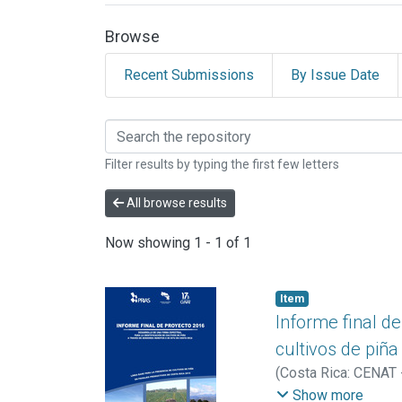
Browse
Recent Submissions
By Issue Date
Browsing INFORMES P
Filter results by typing the first few letters
All browse results
Now showing
1 - 1 of 1
Item
Informe final de
cultivos de piña
(
Costa Rica: CENAT
Marilyn
Show more