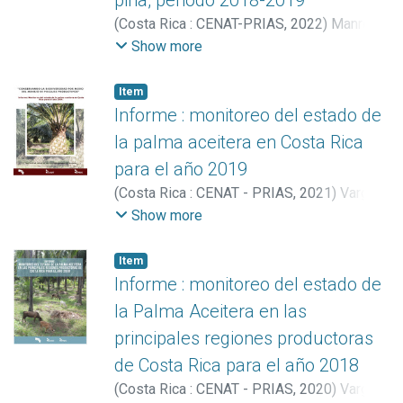
piña, periodo 2018-2019
(
Costa Rica : CENAT-PRIAS
,
2022
)
Manrow
Villalobos, Marilyn
;
Vargas Solano, Yerlin
;
Show more
Vargas Bolaños, Christian
;
Arguedas
González, Catalina
;
Miller Granados,
Item
Cornelia
Informe : monitoreo del estado de
la palma aceitera en Costa Rica
para el año 2019
(
Costa Rica : CENAT - PRIAS
,
2021
)
Vargas
Solano, Yerlin
;
Vargas Bolaños, Christian
;
Show more
Miller Granados, Cornelia
Item
Informe : monitoreo del estado de
la Palma Aceitera en las
principales regiones productoras
de Costa Rica para el año 2018
(
Costa Rica : CENAT - PRIAS
,
2020
)
Vargas