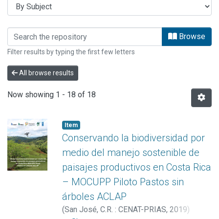
Browsing INFORMES PRIAS by Subje
Browse
Filter results by typing the first few letters
All browse results
Now showing
1 - 18 of 18
Item
Conservando la biodiversidad por
medio del manejo sostenible de
paisajes productivos en Costa Rica
– MOCUPP Piloto Pastos sin
árboles ACLAP
(
San José, C.R. : CENAT-PRIAS
,
2019
)