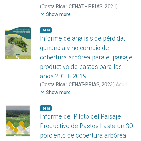
(
Costa Rica : CENAT - PRIAS
,
2021
)
Arguedas González, Catalina
;
Vargas
Show more
Bolaños, Christian
;
Miller Granados, Cornelia
Item
Informe de análisis de pérdida,
ganancia y no cambio de
cobertura arbórea para el paisaje
productivo de pastos para los
años 2018- 2019
(
Costa Rica : CENAT-PRIAS
,
2023
)
Aguilar-
Arias, Heileen
;
Manrow Villalobos, Marilyn
;
Show more
Fallas Montero, Ezequiel
;
Acuña López,
Sofía
;
Hernández Hernández, Sofía
;
Item
Fernández Garro, Jennifer
;
Vargas
Informe del Piloto del Paisaje
Céspedes, Armando
;
Jiménez Rodríguez,
Productivo de Pastos hasta un 30
Milagro
;
Montenegro-Hernández, Esteban
;
porciento de cobertura arbórea
Ávila Pérez, Iván
;
Miller Granados, Cornelia