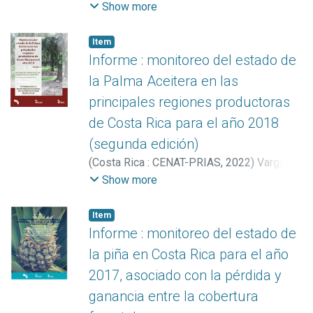
Bolaños, Christian
;
Miller Granados,
Show more
Cornelia
;
Hernández Zúñiga, Katherine
;
Madrigal Chaves, Gabriela
Item
Informe : monitoreo del estado de
la Palma Aceitera en las
principales regiones productoras
de Costa Rica para el año 2018
(segunda edición)
(
Costa Rica : CENAT-PRIAS
,
2022
)
Vargas
Solano, Yerlin
;
Vargas Bolaños, Christian
;
Show more
Manrow Villalobos, Marilyn
;
Miller
Granados, Cornelia
Item
Informe : monitoreo del estado de
la piña en Costa Rica para el año
2017, asociado con la pérdida y
ganancia entre la cobertura