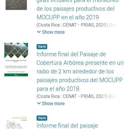
giras virtuales para el monitoreo
de los paisajes productivos del
MOCUPP en el año 2019
(
Costa Rica : CENAT - PRIAS
,
2020
)
Duarte
Sandí, Kristhell
;
Miller Granados, Cornelia
;
Show more
Vargas Bolaños, Christian
;
Ávila Pérez, Iván
Item
Informe final del Paisaje de
Cobertura Arbórea presente en un
radio de 2 km alrededor de los
paisajes productivos del MOCUPP
para el año 2018
(
Costa Rica : CENAT - PRIAS
,
2021
)
Ávila
Pérez, Iván
;
Fallas Montero, Ezequiel
;
Show more
Acuña López, Sofía
;
Hernández Hernández,
Sofía
;
Montenegro-Hernández, Esteban
Item
Informe final del paisaje