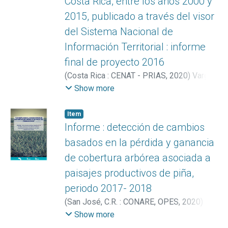
Costa Rica, entre los años 2000 y
2015, publicado a través del visor
del Sistema Nacional de
Información Territorial : informe
final de proyecto 2016
(
Costa Rica : CENAT - PRIAS
,
2020
)
Vargas
Bolaños, Christian
;
Miller Granados,
Show more
Cornelia
;
Acuña Piedra, Jéssica Francini
;
Ortega Rivera, Marilyn
Item
Informe : detección de cambios
basados en la pérdida y ganancia
de cobertura arbórea asociada a
paisajes productivos de piña,
periodo 2017- 2018
(
San José, C.R. : CONARE, OPES
,
2020
)
Arguedas González, Catalina
;
Miller
Show more
Granados, Cornelia
;
Vargas Bolaños,