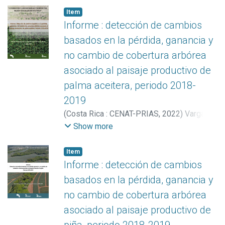
Christian
Item
Informe : detección de cambios
basados en la pérdida, ganancia y
no cambio de cobertura arbórea
asociado al paisaje productivo de
palma aceitera, periodo 2018-
2019
(
Costa Rica : CENAT-PRIAS
,
2022
)
Vargas
Solano, Yerlin
;
Manrow Villalobos, Marilyn
;
Show more
Vargas Bolaños, Christian
;
Miller Granados,
Cornelia
Item
Informe : detección de cambios
basados en la pérdida, ganancia y
no cambio de cobertura arbórea
asociado al paisaje productivo de