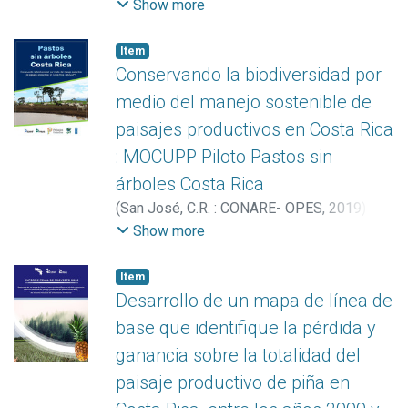
Aguilar-Arias, Heileen
;
Blanco Arias,
Show more
Brandon
;
Calvo Elizondo, Yorleny
;
Vargas
Céspedes, Armando
;
Vargas Solano, Yerlin
Item
Conservando la biodiversidad por
medio del manejo sostenible de
paisajes productivos en Costa Rica
: MOCUPP Piloto Pastos sin
árboles Costa Rica
(
San José, C.R. : CONARE- OPES
,
2019
)
Aguilar-Arias, Heileen
;
Blanco Arias,
Show more
Brandon
;
Calvo Elizondo, Yorleny
;
Ortega
Rivera, Marilyn
;
Vargas Céspedes,
Item
Armando
;
Vargas Solano, Yerlin
Desarrollo de un mapa de línea de
base que identifique la pérdida y
ganancia sobre la totalidad del
paisaje productivo de piña en