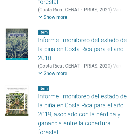
forestal
(
Costa Rica : CENAT - PRIAS
,
2021
)
Vargas
Bolaños, Christian
;
Arguedas González,
Show more
Catalina
;
Hernández Zúñiga, Katherine
;
Miller Granados, Cornelia
Item
Informe : monitoreo del estado de
la piña en Costa Rica para el año
2018
(
Costa Rica : CENAT - PRIAS
,
2020
)
Vargas
Bolaños, Christian
;
Arguedas González,
Show more
Catalina
;
Miller Granados, Cornelia
Item
Informe : monitoreo del estado de
la piña en Costa Rica para el año
2019, asociado con la pérdida y
ganancia entre la cobertura
forestal