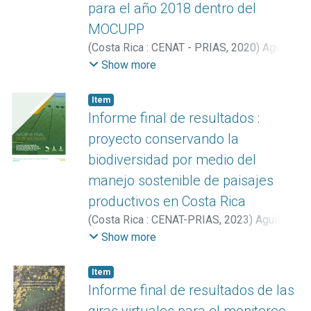
para el año 2018 dentro del
MOCUPP
(
Costa Rica : CENAT - PRIAS
,
2020
)
Aguilar-
Arias, Heileen
;
Miller Granados, Cornelia
;
Show more
Blanco Arias, Brandon
;
Calvo Elizondo,
Yorleny
;
Ortega Rivera, Marilyn
;
Romero
Item
Badilla, David
;
Vargas Céspedes, Armando
;
Informe final de resultados :
Vargas Solano, Yerlin
proyecto conservando la
biodiversidad por medio del
manejo sostenible de paisajes
productivos en Costa Rica
(
Costa Rica : CENAT-PRIAS
,
2023
)
Aguilar-
Arias, Heileen
;
Ávila Pérez, Iván
;
Miller
Show more
Granados, Cornelia
;
Romero Badilla, David
;
Vargas Bolaños, Christian
Item
Informe final de resultados de las