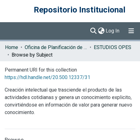
Repositorio Institucional
(current)
Log In
Communities & Collections
Home
Oficina de Planificación de la Educación Superior (OPES)
ESTUDIOS OPES
Browse by Subject
Browse DSpace
Permanent URI for this collection
https://hdl.handle.net/20.500.12337/31
Creación intelectual que trasciende el producto de las
actividades cotidianas y genera un conocimiento explicito,
convirtiéndose en información de valor para generar nuevo
conocimiento.
Browse