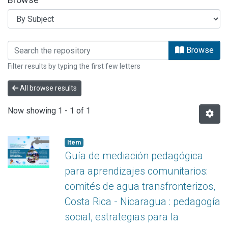
Browsing ESTUDIOS OPES by Subjec
Browse
Filter results by typing the first few letters
All browse results
Now showing
1 - 1 of 1
Item
Guía de mediación pedagógica
para aprendizajes comunitarios:
comités de agua transfronterizos,
Costa Rica - Nicaragua : pedagogía
social, estrategias para la