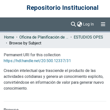
Repositorio Institucional
(current)
Log In
Communities & Collections
Home
Oficina de Planificación de la Educación Superior (OPES)
ESTUDIOS OPES
Browse by Subject
Browse DSpace
Permanent URI for this collection
https://hdl.handle.net/20.500.12337/31
Creación intelectual que trasciende el producto de las
actividades cotidianas y genera un conocimiento explicito,
convirtiéndose en información de valor para generar nuevo
conocimiento.
Browse