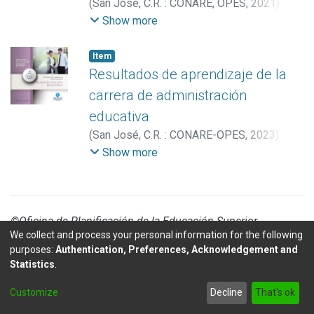
(
San José, C.R. : CONARE, OPES
,
2021
)
Marco Nacional de Cualificaciones para las
Show more
Carreras de Educación en Costa Rica
Item
Resultados de aprendizaje de la
carrera de administración
educativa
(
San José, C.R. : CONARE-OPES
,
2023
)
Marco Nacional de Cualificaciones para las
Show more
Carreras de Educación en Costa Rica
©Oficina de Planificación de la Educación Superior
We collect and process your personal information for the following
purposes:
Authentication, Preferences, Acknowledgement and
Statistics
.
DSpace software
copyright © 2002-2026
LYRASIS
Customize
Decline
That's ok
Send Feedback
footer.link.politicas