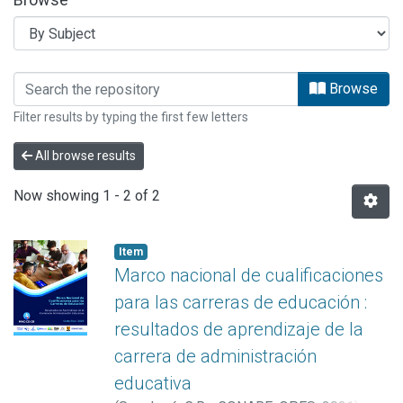
Browsing ESTUDIOS OPES by Subjec
Browse
Filter results by typing the first few letters
All browse results
Now showing
1 - 2 of 2
Item
Marco nacional de cualificaciones
para las carreras de educación :
resultados de aprendizaje de la
carrera de administración
educativa