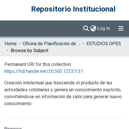
Repositorio Institucional
(current)
Log In
Communities & Collections
Home
Oficina de Planificación de la Educación Superior (OPES)
ESTUDIOS OPES
Browse by Subject
Browse DSpace
Permanent URI for this collection
https://hdl.handle.net/20.500.12337/31
Creación intelectual que trasciende el producto de las
actividades cotidianas y genera un conocimiento explicito,
convirtiéndose en información de valor para generar nuevo
conocimiento.
Browse