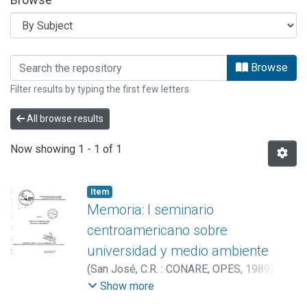
Browsing ESTUDIOS OPES by Subjec
Browse
Filter results by typing the first few letters
All browse results
Now showing
1 - 1 of 1
Item
Memoria: I seminario
centroamericano sobre
universidad y medio ambiente
(
San José, C.R. : CONARE, OPES
,
1989
)
González Muñoz, Esteban
;
Paredes,
Show more
Federico
;
López, Juan José
;
Cruz, Juan