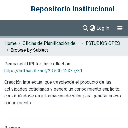
Repositorio Institucional
(current)
Log In
Communities & Collections
Home
Oficina de Planificación de la Educación Superior (OPES)
ESTUDIOS OPES
Browse by Subject
Browse DSpace
Permanent URI for this collection
https://hdl.handle.net/20.500.12337/31
Creación intelectual que trasciende el producto de las
actividades cotidianas y genera un conocimiento explicito,
convirtiéndose en información de valor para generar nuevo
conocimiento.
Browse