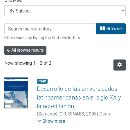
Browsing ESTUDIOS OPES by Subject
Browse
Filter results by typing the first few letters
All browse results
Now showing
1 - 2 of 2
Item
Desarrollo de las universidades
latinoamericanas en el siglo XX y
la acreditación
(
San José, C.R: SINAES
,
2005
)
Dengo
Obregón, María Eugenia
Show more