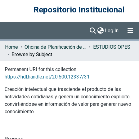
Repositorio Institucional
(current)
Log In
Communities & Collections
Home
Oficina de Planificación de la Educación Superior (OPES)
ESTUDIOS OPES
Browse by Subject
Browse DSpace
Permanent URI for this collection
https://hdl.handle.net/20.500.12337/31
Creación intelectual que trasciende el producto de las
actividades cotidianas y genera un conocimiento explicito,
convirtiéndose en información de valor para generar nuevo
conocimiento.
Browse