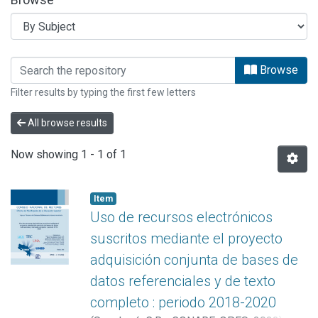
Browsing ESTUDIOS OPES by Subject
Browse
Filter results by typing the first few letters
All browse results
Now showing
1 - 1 of 1
Item
Uso de recursos electrónicos
suscritos mediante el proyecto
adquisición conjunta de bases de
datos referenciales y de texto
completo : periodo 2018-2020