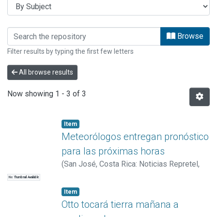
Browsing MATERIALES AUDIOVISUAL
Browse
Filter results by typing the first few letters
All browse results
Now showing
1 - 3 of 3
Item
Meteorólogos entregan pronóstico
para las próximas horas
(
San José, Costa Rica: Noticias Repretel
,
2017
)
Katchan, Irina
No Thumbnail Available
Item
Otto tocará tierra mañana a