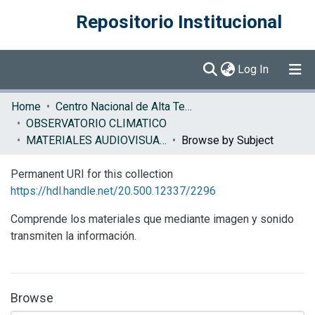
Repositorio Institucional
(current)
Log In
Communities & Collections
Home
Centro Nacional de Alta Tecnología (CENAT)
OBSERVATORIO CLIMATICO
Browse DSpace
MATERIALES AUDIOVISUALES OBSERVATORIO CLIMATICO
Browse by Subject
Permanent URI for this collection
https://hdl.handle.net/20.500.12337/2296
Comprende los materiales que mediante imagen y sonido
transmiten la información.
Browse