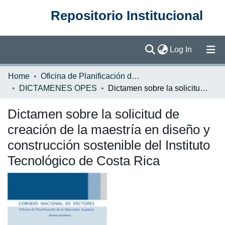
Repositorio Institucional
(current)
Log In
Communities & Collections
Home
Oficina de Planificación de la Educación Superior (OPES)
DICTAMENES OPES
Dictamen sobre la solicitud de creación de la maestría en diseño y construcción sostenible del Instituto Tecnológico de Costa Rica
Browse DSpace
Dictamen sobre la solicitud de
Statistics
creación de la maestría en diseño y
construcción sostenible del Instituto
Tecnológico de Costa Rica