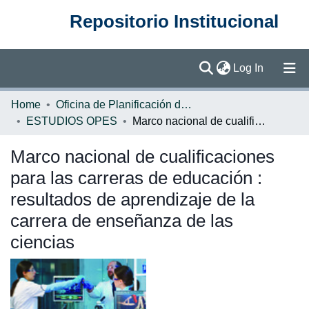
Repositorio Institucional
(current)
Log In
Communities & Collections
Home
Oficina de Planificación de la Educación Superior (OPES)
ESTUDIOS OPES
Marco nacional de cualificaciones para las carreras de educación : resultados de aprendizaje de la carrera de enseñanza de las ciencias
Browse DSpace
Marco nacional de cualificaciones
Statistics
para las carreras de educación :
resultados de aprendizaje de la
carrera de enseñanza de las
ciencias