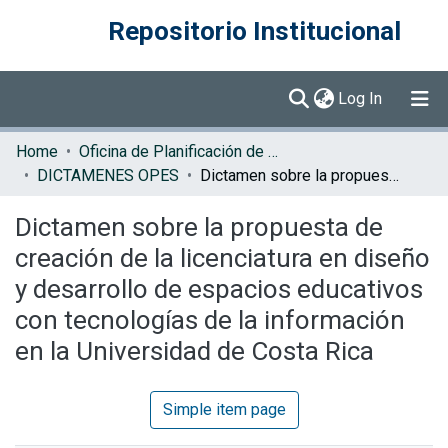
Repositorio Institucional
(current)
Log In
Communities & Collections
Home
Oficina de Planificación de la Educación Superior (OPES)
DICTAMENES OPES
Dictamen sobre la propuesta de creación de la licenciatura en diseño y desarrollo de espacios educativos con tecnologías de la información en la Universidad de Costa Rica
Browse DSpace
Dictamen sobre la propuesta de
Statistics
creación de la licenciatura en diseño
y desarrollo de espacios educativos
con tecnologías de la información
en la Universidad de Costa Rica
Simple item page