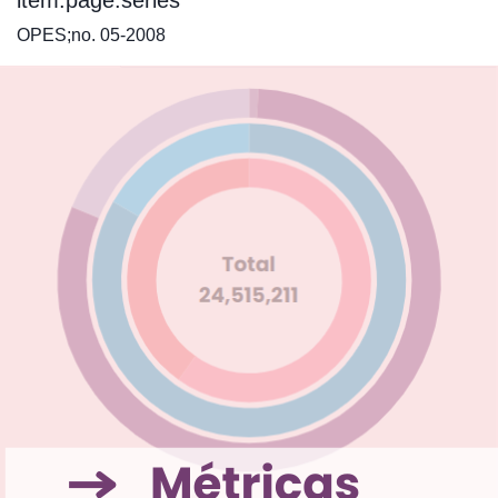
item.page.series
OPES;no. 05-2008