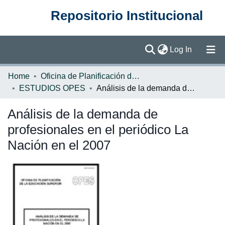
Repositorio Institucional
(current)
Log In
Communities & Collections
Home
Oficina de Planificación de la Educación Superior (OPES)
ESTUDIOS OPES
Análisis de la demanda de profesionales en el periódico La Nación en el 2007
Browse DSpace
Análisis de la demanda de
Statistics
profesionales en el periódico La
Nación en el 2007