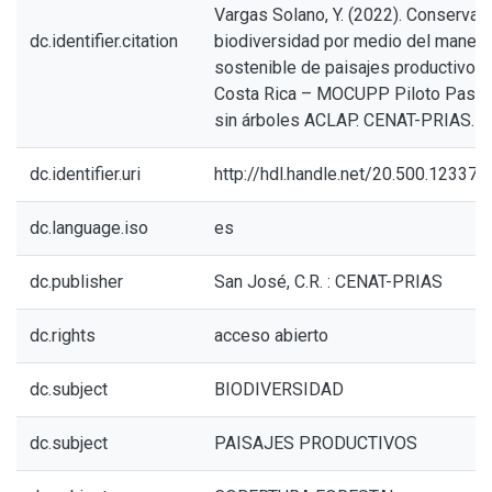
Vargas Solano, Y. (2022). Conservan
dc.identifier.citation
biodiversidad por medio del manejo
sostenible de paisajes productivos
Costa Rica – MOCUPP Piloto Past
sin árboles ACLAP. CENAT-PRIAS.
dc.identifier.uri
http://hdl.handle.net/20.500.12337
dc.language.iso
es
dc.publisher
San José, C.R. : CENAT-PRIAS
dc.rights
acceso abierto
dc.subject
BIODIVERSIDAD
dc.subject
PAISAJES PRODUCTIVOS