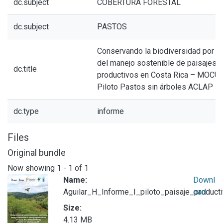
dc.subject
COBERTURA FORESTAL
dc.subject
PASTOS
Conservando la biodiversidad por 
del manejo sostenible de paisajes
dc.title
productivos en Costa Rica – MOCU
Piloto Pastos sin árboles ACLAP
dc.type
informe
Files
Original bundle
Now showing
1 - 1 of 1
Name:
Downl
Aguilar_H_Informe_I_piloto_paisaje_produc
oad
Size:
4.13 MB