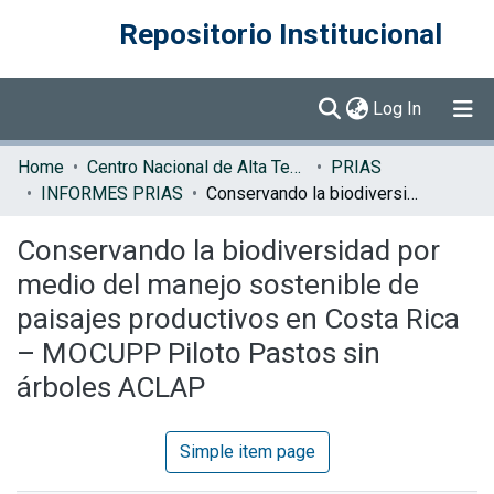
Repositorio Institucional
(current)
Log In
Communities & Collections
Home
Centro Nacional de Alta Tecnología (CENAT)
PRIAS
INFORMES PRIAS
Conservando la biodiversidad por medio del manejo sostenible de paisajes productivos en Costa Rica – MOCUPP Piloto Pastos sin árboles ACLAP
Browse DSpace
Conservando la biodiversidad por
Statistics
medio del manejo sostenible de
paisajes productivos en Costa Rica
– MOCUPP Piloto Pastos sin
árboles ACLAP
Simple item page