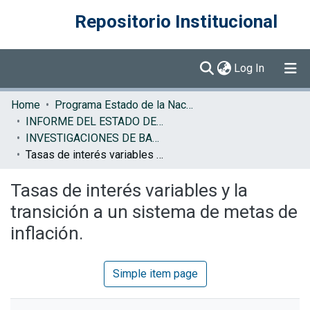
Repositorio Institucional
(current)
Log In
Communities & Collections
Home
Programa Estado de la Nación (PEN)
INFORME DEL ESTADO DE LA NACION
Browse DSpace
INVESTIGACIONES DE BASE EN
Tasas de interés variables y la transición a un sistema de metas de inflación.
Statistics
Tasas de interés variables y la
transición a un sistema de metas de
inflación.
Simple item page