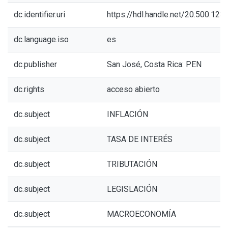
dc.identifier.uri
https://hdl.handle.net/20.500.12
dc.language.iso
es
dc.publisher
San José, Costa Rica: PEN
dc.rights
acceso abierto
dc.subject
INFLACIÓN
dc.subject
TASA DE INTERÉS
dc.subject
TRIBUTACIÓN
dc.subject
LEGISLACIÓN
dc.subject
MACROECONOMÍA