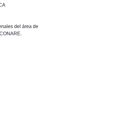
CA
enales del área de
 : CONARE.