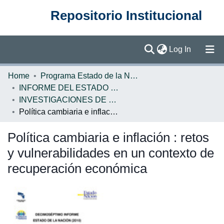
Repositorio Institucional
(current)
Log In
Communities & Collections
Home
Programa Estado de la Nación (PEN)
INFORME DEL ESTADO DE LA NACION
Browse DSpace
INVESTIGACIONES DE BASE EN
Política cambiaria e inflación : retos y vulnerabilidades en un contexto de recuperación económica
Statistics
Política cambiaria e inflación : retos
y vulnerabilidades en un contexto de
recuperación económica