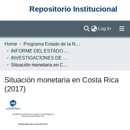
Repositorio Institucional
(current)
Log In
Communities & Collections
Home
Programa Estado de la Nación (PEN)
INFORME DEL ESTADO DE LA NACION
Browse DSpace
INVESTIGACIONES DE BASE EN
Situación monetaria en Costa Rica (2017)
Statistics
Situación monetaria en Costa Rica
(2017)