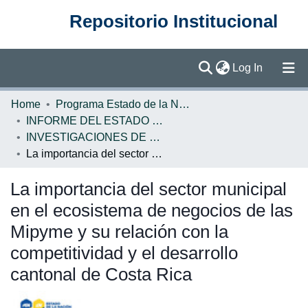
Repositorio Institucional
(current)
Log In
Communities & Collections
Home
Programa Estado de la Nación (PEN)
INFORME DEL ESTADO DE LA NACION
Browse DSpace
INVESTIGACIONES DE BASE EN
La importancia del sector municipal en el ecosistema de negocios de las Mipyme y su relación con la competitividad y el desarrollo cantonal de Costa Rica
Statistics
La importancia del sector municipal
en el ecosistema de negocios de las
Mipyme y su relación con la
competitividad y el desarrollo
cantonal de Costa Rica