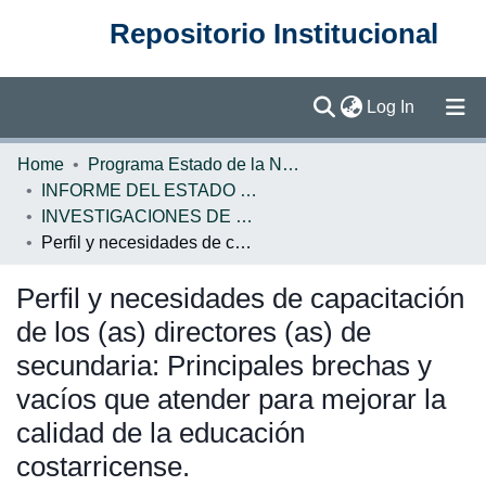
Repositorio Institucional
(current)
Log In
Communities & Collections
Home
Programa Estado de la Nación (PEN)
INFORME DEL ESTADO DE LA NACION
Browse DSpace
INVESTIGACIONES DE BASE EN
Perfil y necesidades de capacitación de los (as) directores (as) de secundaria: Principales brechas y vacíos que atender para mejorar la calidad de la educación costarricense.
Statistics
Perfil y necesidades de capacitación
de los (as) directores (as) de
secundaria: Principales brechas y
vacíos que atender para mejorar la
calidad de la educación
costarricense.