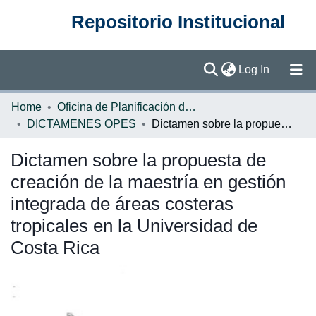
Repositorio Institucional
(current)
Log In
Communities & Collections
Home
Oficina de Planificación de la Educación Superior (OPES)
DICTAMENES OPES
Dictamen sobre la propuesta de creación de la maestría en gestión integrada de áreas costeras tropicales en la Universidad de Costa Rica
Browse DSpace
Dictamen sobre la propuesta de
Statistics
creación de la maestría en gestión
integrada de áreas costeras
tropicales en la Universidad de
Costa Rica