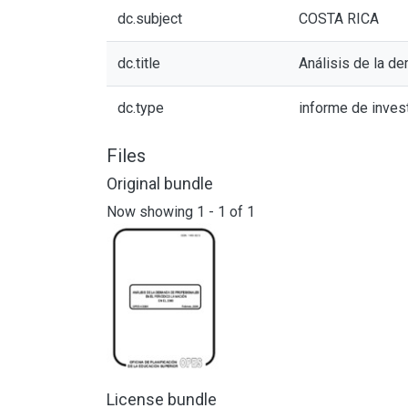
dc.subject
COSTA RICA
dc.title
Análisis de la d
dc.type
informe de inves
Files
Original bundle
Now showing
1 - 1 of 1
License bundle