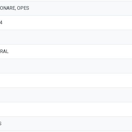
: CONARE, OPES
4
RAL
S