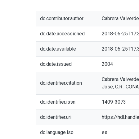
dc.contributor.author
Cabrera Valverde
dc.date.accessioned
2018-06-25T17:
dc.date.available
2018-06-25T17:
dc.date.issued
2004
Cabrera Valverde,
dc.identifier.citation
José, C.R : CONA
dc.identifier.issn
1409-3073
dc.identifier.uri
https://hdl.hand
dc.language.iso
es