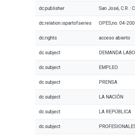
dc.publisher
San José, C.R. 
dc.relation.ispartofseries
OPES;no. 04-200
dc.rights
acceso abierto
dc.subject
DEMANDA LABO
dc.subject
EMPLEO
dc.subject
PRENSA
dc.subject
LA NACIÓN
dc.subject
LA REPÚBLICA
dc.subject
PROFESIONALE