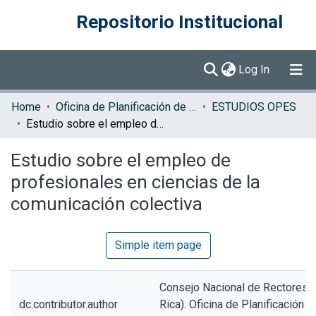
Repositorio Institucional
(current)
Log In
Communities & Collections
Home
Oficina de Planificación de la Educación Superior (OPES)
ESTUDIOS OPES
Estudio sobre el empleo de profesionales en ciencias de la comunicación colectiva
Browse DSpace
Estudio sobre el empleo de
Statistics
profesionales en ciencias de la
comunicación colectiva
Simple item page
Consejo Nacional de Rectores 
dc.contributor.author
Rica). Oficina de Planificación d