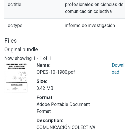
dc.title
profesionales en ciencias de la
comunicación colectiva
dc.type
informe de investigación
Files
Original bundle
Now showing
1 - 1 of 1
Name:
Downl
OPES-10-1980.pdf
oad
Size:
3.42 MB
Format:
Adobe Portable Document
Format
Description:
COMUNICACIÓN COLECTIVA