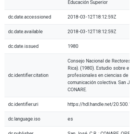
Educación Superior
dc.date.accessioned
2018-03-12T18:12:59Z
dc.date.available
2018-03-12T18:12:59Z
dc.date.issued
1980
Consejo Nacional de Rectores 
Rica). (1980). Estudio sobre el
dc.identifier.citation
profesionales en ciencias de la
comunicación colectiva. San José
CONARE.
dc.identifier.uri
https://hdl.handle.net/20.500.
dc.language.iso
es
dc.publisher
San José, C.R. : CONARE, OPES