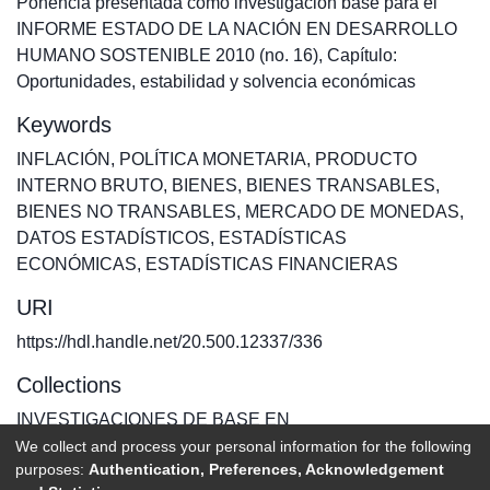
Ponencia presentada como investigación base para el
INFORME ESTADO DE LA NACIÓN EN DESARROLLO
HUMANO SOSTENIBLE 2010 (no. 16), Capítulo:
Oportunidades, estabilidad y solvencia económicas
Keywords
INFLACIÓN
,
POLÍTICA MONETARIA
,
PRODUCTO
INTERNO BRUTO
,
BIENES
,
BIENES TRANSABLES
,
BIENES NO TRANSABLES
,
MERCADO DE MONEDAS
,
DATOS ESTADÍSTICOS
,
ESTADÍSTICAS
ECONÓMICAS
,
ESTADÍSTICAS FINANCIERAS
URI
https://hdl.handle.net/20.500.12337/336
Collections
INVESTIGACIONES DE BASE EN
We collect and process your personal information for the following
purposes:
Authentication, Preferences, Acknowledgement
Full item page