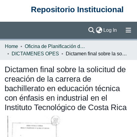
Repositorio Institucional
(current)
Log In
Communities & Collections
Home
Oficina de Planificación de la Educación Superior (OPES)
DICTAMENES OPES
Dictamen final sobre la solicitud de creación de la carrera de bachillerato en educación técnica con énfasis en industrial en el Instituto Tecnológico de Costa Rica
Browse DSpace
Dictamen final sobre la solicitud de
Statistics
creación de la carrera de
bachillerato en educación técnica
con énfasis en industrial en el
Instituto Tecnológico de Costa Rica