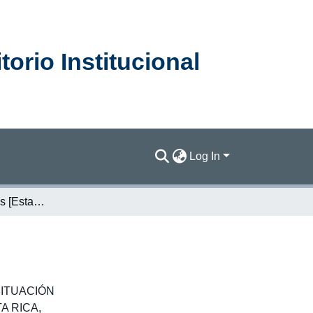
orio Institucional
Log In
Capítulo 1: Sinopsis [Estado de la Nación 2009]
ITUACIÓN
A RICA
,