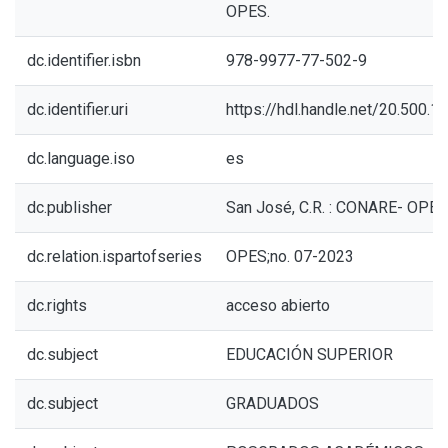
OPES.
dc.identifier.isbn
978-9977-77-502-9
dc.identifier.uri
https://hdl.handle.net/20.500.
dc.language.iso
es
dc.publisher
San José, C.R. : CONARE- OPES
dc.relation.ispartofseries
OPES;no. 07-2023
dc.rights
acceso abierto
dc.subject
EDUCACIÓN SUPERIOR
dc.subject
GRADUADOS