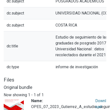
dc.subject
POSGRADOS ACADÉMICOS
dc.subject
UNIVERSIDAD NACIONAL (COS
dc.subject
COSTA RICA
Estudio de seguimiento de las
graduadas de posgrado 2017-2
dc.title
Universidad Nacional : datos
recolectados durante el 2021
dc.type
informe de investigación
Files
Original bundle
Now showing
1 - 1 of 1
Name:
Downl
OPES_07_2023_Gutierrez_A_estudio_segui
oad