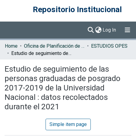
Repositorio Institucional
(current)
Log In
Communities & Collections
Home
Oficina de Planificación de la Educación Superior (OPES)
ESTUDIOS OPES
Estudio de seguimiento de las personas graduadas de posgrado 2017-2019 de la Universidad Nacional : datos recolectados durante el 2021
Browse DSpace
Estudio de seguimiento de las
Statistics
personas graduadas de posgrado
2017-2019 de la Universidad
Nacional : datos recolectados
durante el 2021
Simple item page