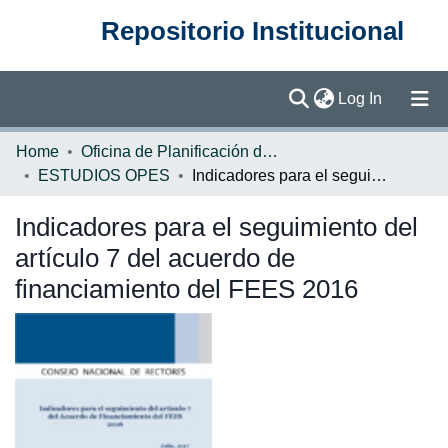
Repositorio Institucional
(current)
Log In
Communities & Collections
Home
Oficina de Planificación de la Educación Superior (OPES)
ESTUDIOS OPES
Indicadores para el seguimiento del artículo 7 del acuerdo de financiamiento del FEES 2016
Browse DSpace
Indicadores para el seguimiento del
Statistics
artículo 7 del acuerdo de
financiamiento del FEES 2016