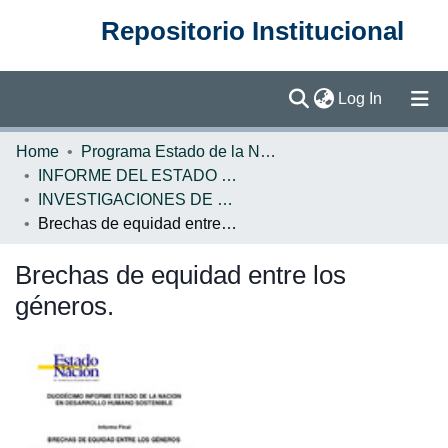
Repositorio Institucional
(current)
Log In
Communities & Collections
Home
Programa Estado de la Nación (PEN)
INFORME DEL ESTADO DE LA NACION
Browse DSpace
INVESTIGACIONES DE BASE EN
Brechas de equidad entre los géneros.
Statistics
Brechas de equidad entre los
géneros.