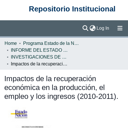
Repositorio Institucional
(current)
Log In
Communities & Collections
Home
Programa Estado de la Nación (PEN)
INFORME DEL ESTADO DE LA NACION
Browse DSpace
INVESTIGACIONES DE BASE EN
Impactos de la recuperación económica en la producción, el empleo y los ingresos (2010-2011).
Statistics
Impactos de la recuperación
económica en la producción, el
empleo y los ingresos (2010-2011).