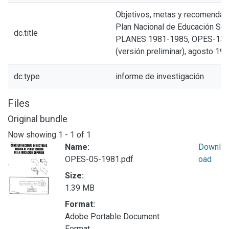
Objetivos, metas y recomendac
Plan Nacional de Educación Supe
dc.title
PLANES 1981-1985, OPES-13-
(versión preliminar), agosto 19
dc.type
informe de investigación
Files
Original bundle
Now showing
1 - 1 of 1
Name:
Downl
OPES-05-1981.pdf
oad
Size:
1.39 MB
Format:
Adobe Portable Document
Format