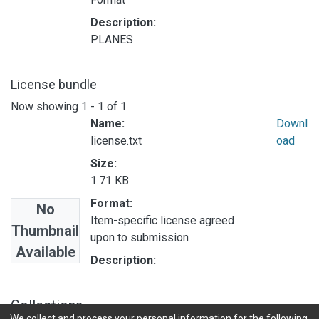
Description:
PLANES
License bundle
Now showing
1 - 1 of 1
Name:
Downl
license.txt
oad
Size:
1.71 KB
Format:
No
Item-specific license agreed
Thumbnail
upon to submission
Available
Description:
Collections
We collect and process your personal information for the following