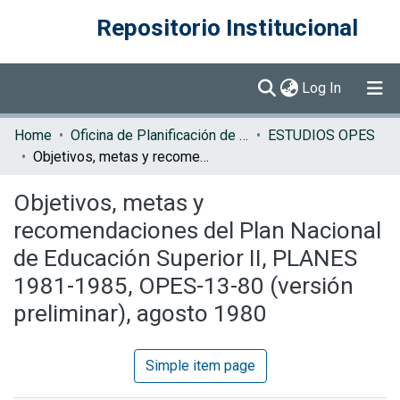
Repositorio Institucional
(current)
Log In
Communities & Collections
Home
Oficina de Planificación de la Educación Superior (OPES)
ESTUDIOS OPES
Objetivos, metas y recomendaciones del Plan Nacional de Educación Superior II, PLANES 1981-1985, OPES-13-80 (versión preliminar), agosto 1980
Browse DSpace
Objetivos, metas y
Statistics
recomendaciones del Plan Nacional
de Educación Superior II, PLANES
1981-1985, OPES-13-80 (versión
preliminar), agosto 1980
Simple item page