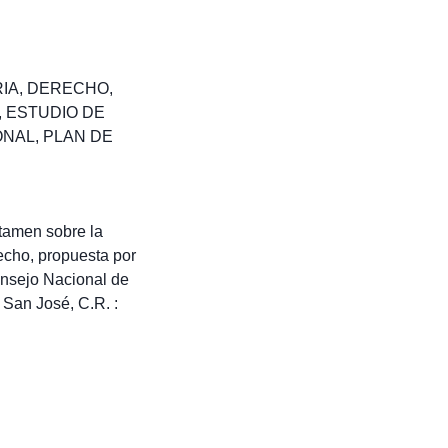
RIA
,
DERECHO
,
,
ESTUDIO DE
ONAL
,
PLAN DE
tamen sobre la
recho, propuesta por
onsejo Nacional de
San José, C.R. :