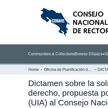
Communities & Collections
Browse DSpace
St
Home
Oficina de Planificación de la Educación Superior (OPES)
DICT
Dictamen sobre la soli
derecho, propuesta po
(UIA) al Consejo Naci