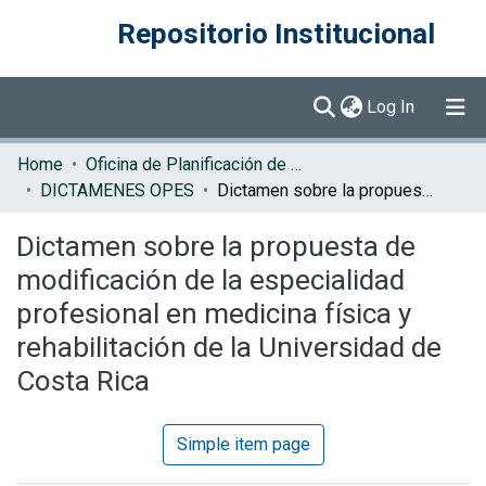
Repositorio Institucional
(current)
Log In
Communities & Collections
Home
Oficina de Planificación de la Educación Superior (OPES)
DICTAMENES OPES
Dictamen sobre la propuesta de modificación de la especialidad profesional en medicina física y rehabilitación de la Universidad de Costa Rica
Browse DSpace
Dictamen sobre la propuesta de
Statistics
modificación de la especialidad
profesional en medicina física y
rehabilitación de la Universidad de
Costa Rica
Simple item page