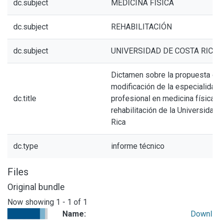
dc.subject
MEDICINA FÍSICA
dc.subject
REHABILITACIÓN
dc.subject
UNIVERSIDAD DE COSTA RICA
Dictamen sobre la propuesta d
modificación de la especialidad
dc.title
profesional en medicina física 
rehabilitación de la Universida
Rica
dc.type
informe técnico
Files
Original bundle
Now showing
1 - 1 of 1
Name:
Downl