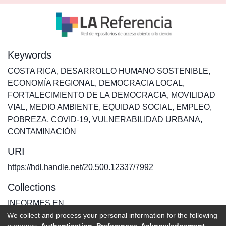
Keywords
COSTA RICA
,
DESARROLLO HUMANO SOSTENIBLE
,
ECONOMÍA REGIONAL
,
DEMOCRACIA LOCAL
,
FORTALECIMIENTO DE LA DEMOCRACIA
,
MOVILIDAD
VIAL
,
MEDIO AMBIENTE
,
EQUIDAD SOCIAL
,
EMPLEO
,
POBREZA
,
COVID-19
,
VULNERABILIDAD URBANA
,
CONTAMINACIÓN
URI
https://hdl.handle.net/20.500.12337/7992
Collections
INFORMES EN
We collect and process your personal information for the following
purposes:
Authentication, Preferences, Acknowledgement